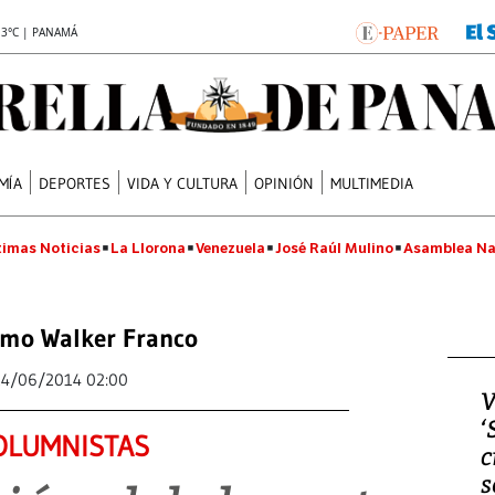
.3°C | PANAMÁ
MÍA
DEPORTES
VIDA Y CULTURA
OPINIÓN
MULTIMEDIA
timas Noticias
La Llorona
Venezuela
José Raúl Mulino
Asamblea Na
rmo Walker Franco
24/06/2014 02:00
V
‘
OLUMNISTAS
c
s