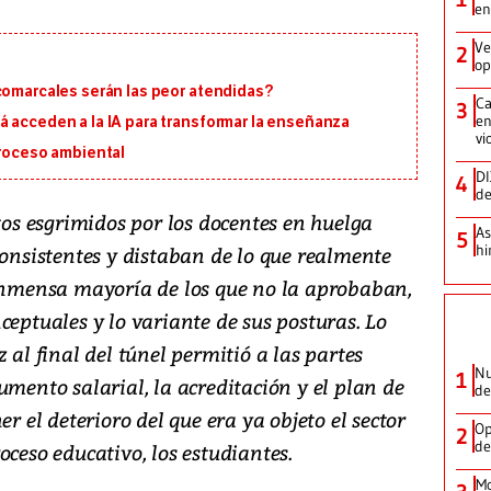
en
Ve
2
op
 comarcales serán las peor atendidas?
Ca
3
en
á acceden a la IA para transformar la enseñanza
vi
proceso ambiental
DI
4
de
s esgrimidos por los docentes en huelga
As
5
hi
consistentes y distaban de lo que realmente
 inmensa mayoría de los que no la aprobaban,
ceptuales y lo variante de sus posturas. Lo
 al final del túnel permitió a las partes
Nu
1
umento salarial, la acreditación y el plan de
de
er el deterioro del que era ya objeto el sector
Op
2
de
oceso educativo, los estudiantes.
Mo