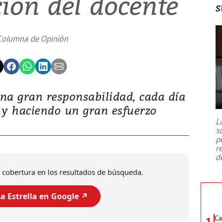
ión del docente
s
Columna de Opinión
na gran responsabilidad, cada día
s y haciendo un gran esfuerzo
L
s
p
r
d
 cobertura en los resultados de búsqueda.
a Estrella en Google ↗️
Ca
1