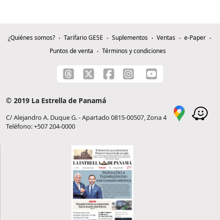
¿Quiénes somos?
Tarifario GESE
Suplementos
Ventas
e-Paper
Puntos de venta
Términos y condiciones
© 2019 La Estrella de Panamá
C/ Alejandro A. Duque G. - Apartado 0815-00507, Zona 4
Teléfono: +507 204-0000