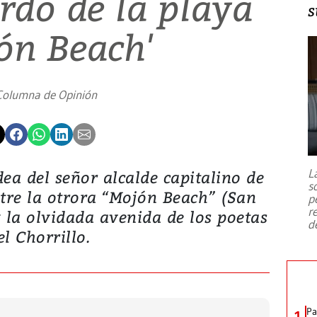
erdo de la playa
s
ón Beach'
Columna de Opinión
L
dea del señor alcalde capitalino de
s
tre la otrora “Mojón Beach” (San
p
r
y la olvidada avenida de los poetas
d
el Chorrillo.
Pa
1