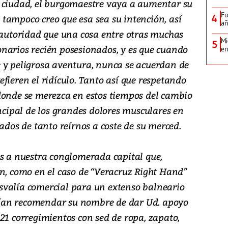
e ciudad, el burgomaestre vaya a aumentar su
Fu
tampoco creo que esa sea su intención, así
4
añ
a autoridad que una cosa entre otras muchas
Mi
5
narios recién posesionados, y es que cuando
en
 y peligrosa aventura, nunca se acuerdan de
fieren el ridículo. Tanto así que respetando
donde se merezca en estos tiempos del cambio
incipal de los grandes dolores musculares en
lados de tanto reírnos a coste de su merced.
os a nuestra conglomerada capital que,
ón, como en el caso de “Veracruz Right Hand”
svalía comercial para un extenso balneario
ían recomendar su nombre de dar Ud. apoyo
21 corregimientos con sed de ropa, zapato,