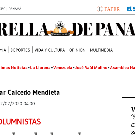
.3°C | PANAMÁ
MÍA
DEPORTES
VIDA Y CULTURA
OPINIÓN
MULTIMEDIA
timas Noticias
La Llorona
Venezuela
José Raúl Mulino
Asamblea Na
sar Caicedo Mendieta
22/02/2020 04:00
V
‘
OLUMNISTAS
c
s