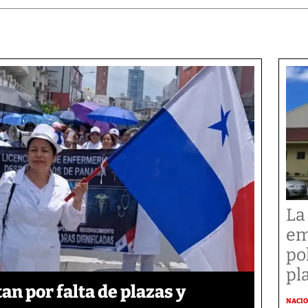
La
em
po
pl
n por falta de plazas y
NACI