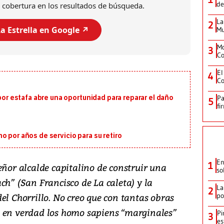
de
 cobertura en los resultados de búsqueda.
La
2
a Estrella en Google ↗️
Mu
Mo
3
Co
El
4
Co
 por estafa abre una oportunidad para reparar el daño
Pa
5
fi
o por años de servicio para su retiro
En
1
eñor alcalde capitalino de construir una
so
ch” (San Francisco de La caleta) y la
La
2
el Chorrillo. No creo que con tantas obras
po
n en verdad los homo sapiens “marginales”
Pi
3
es