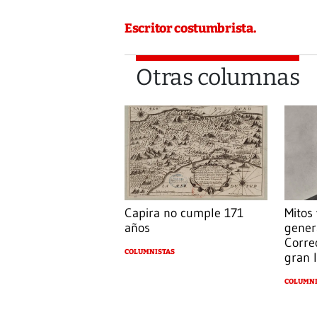
Escritor costumbrista.
Otras columnas
Capira no cumple 171
Mitos
años
gener
Corre
COLUMNISTAS
gran l
COLUMNI