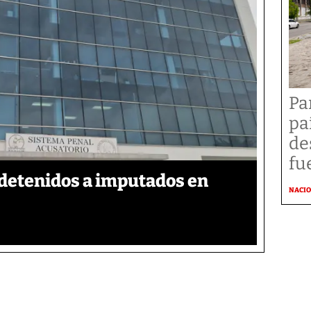
Pa
pa
de
fu
detenidos a imputados en
NACI