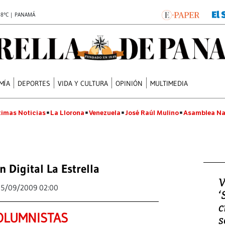
.8°C | PANAMÁ
MÍA
DEPORTES
VIDA Y CULTURA
OPINIÓN
MULTIMEDIA
timas Noticias
La Llorona
Venezuela
José Raúl Mulino
Asamblea Na
n Digital La Estrella
V
15/09/2009 02:00
‘
c
OLUMNISTAS
s