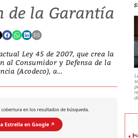
s
 de la Garantía
actual Ley 45 de 2007, que crea la
́n al Consumidor y Defensa de la
cia (Acodeco), a...
L
s
p
r
d
 cobertura en los resultados de búsqueda.
a Estrella en Google ↗️
Ma
1