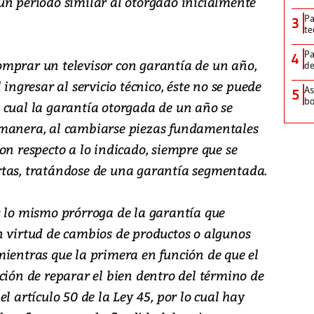
un periodo similar al otorgado inicialmente
Pa
3
te
Pa
4
 comprar un televisor con garantía de un año,
de
 ingresar al servicio técnico, éste no se puede
As
5
bo
 cual la garantía otorgada de un año se
 manera, al cambiarse piezas fundamentales
on respecto a lo indicado, siempre que se
rtas, tratándose de una garantía segmentada.
s lo mismo prórroga de la garantía que
n virtud de cambios de productos o algunos
mientras que la primera en función de que el
ción de reparar el bien dentro del término de
l artículo 50 de la Ley 45, por lo cual hay