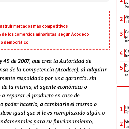
ev
Po
Ví
2
ad
onstruir mercados más competitivos
Ca
3
5% de los comercios minoristas, según Acodeco
pr
un
mo democrático
Ga
4
lo
y 45 de 2007, que crea la Autoridad de
Do
5
nsa de la Competencia (Acodeco), al adquirir
co
re
amente respaldado por una garantía, sin
 de la misma, el agente económico o
 a reparar el producto en caso de
 no poder hacerlo, a cambiarle el mismo o
Tr
1
dose igual que si le es reemplazado algún o
Op
undamentales para su funcionamiento,
Ah
2
ju