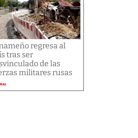
nameño regresa al
ís tras ser
svinculado de las
erzas militares rusas
ONAL