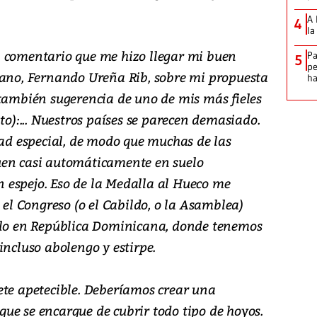
A 
4
la
n comentario que me hizo llegar mi buen
Pa
5
pe
cano, Fernando Ureña Rib, sobre mi propuesta
ha
 también sugerencia de uno de mis más fieles
to):... Nuestros países se parecen demasiado.
d especial, de modo que muchas de las
uen casi automáticamente en suelo
 espejo. Eso de la Medalla al Hueco me
 el Congreso (o el Cabildo, o la Asamblea)
arlo en República Dominicana, donde tenemos
incluso abolengo y estirpe.
ete apetecible. Deberíamos crear una
ue se encargue de cubrir todo tipo de hoyos.