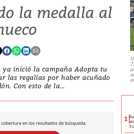
do la medalla al
hueco
U
7
ya inició la campaña Adopta tu
j
a
r las regalías por haber acuñado
e
ón. Con esto de la...
Au
1
al
 cobertura en los resultados de búsqueda.
Es