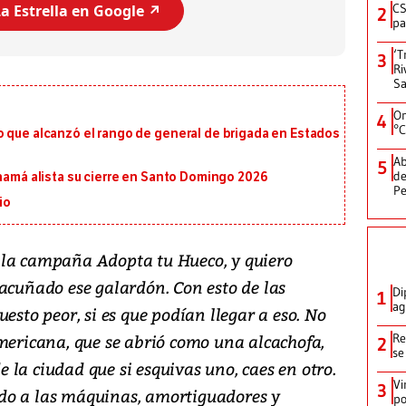
CS
a Estrella en Google ↗️
2
pa
‘T
3
Ri
Sa
On
4
°C
o que alcanzó el rango de general de brigada en Estados
Ab
5
de
anamá alista su cierre en Santo Domingo 2026
Pe
io
 la campaña Adopta tu Hueco, y quiero
 acuñado ese galardón. Con esto de las
Di
1
ag
esto peor, si es que podían llegar a eso. No
americana, que se abrió como una alcachofa,
Re
2
se
de la ciudad que si esquivas uno, caes en otro.
Vi
3
do a las máquinas, amortiguadores y
po