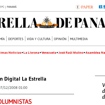
.5°C | PANAMÁ
MÍA
DEPORTES
VIDA Y CULTURA
OPINIÓN
MULTIMEDIA
timas Noticias
La Llorona
Venezuela
José Raúl Mulino
Asamblea Na
n Digital La Estrella
V
07/12/2008 01:00
d
d
OLUMNISTAS