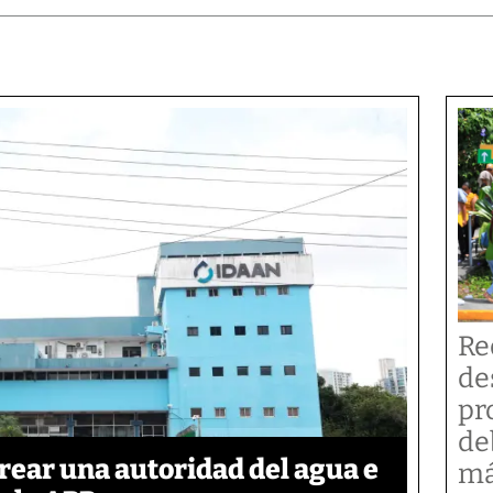
Re
de
pr
de
rear una autoridad del agua e
má