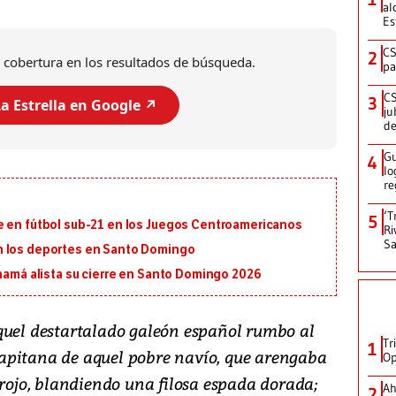
al
Es
CS
2
 cobertura en los resultados de búsqueda.
pa
CS
3
a Estrella en Google ↗️
ju
de
Gu
4
lo
re
‘T
5
e en fútbol sub-21 en los Juegos Centroamericanos
Ri
Sa
n los deportes en Santo Domingo
anamá alista su cierre en Santo Domingo 2026
quel destartalado galeón español rumbo al
Tr
1
a capitana de aquel pobre navío, que arengaba
Op
 rojo, blandiendo una filosa espada dorada;
Ah
2