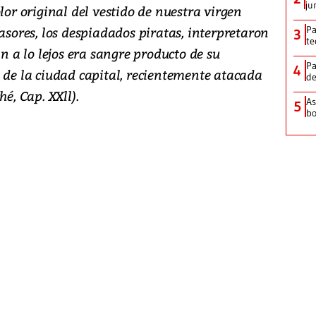
ju
lor original del vestido de nuestra virgen
Pa
vasores, los despiadados piratas, interpretaron
3
te
an a lo lejos era sangre producto de su
Pa
4
 de la ciudad capital, recientemente atacada
de
é, Cap. XXll).
As
5
bo