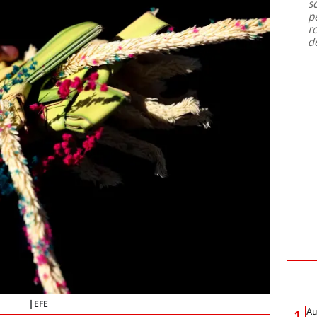
s
p
r
d
EFE
Au
1