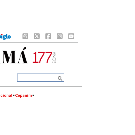
cional
Cepanim