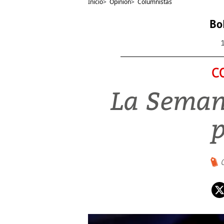
Inicio
>
Opinión
>
Columnistas
Bo
C
La Seman