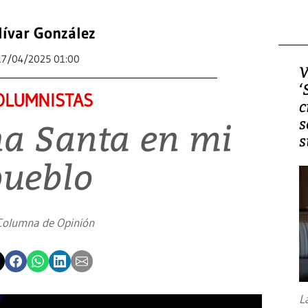
lívar González
17/04/2025 01:00
V
‘
OLUMNISTAS
c
s
a Santa en mi
s
pueblo
Columna de Opinión
L