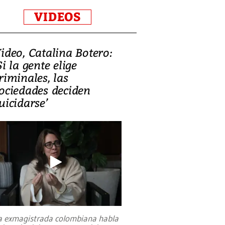
VIDEOS
ideo, Catalina Botero:
Si la gente elige
riminales, las
ociedades deciden
uicidarse’
a exmagistrada colombiana habla