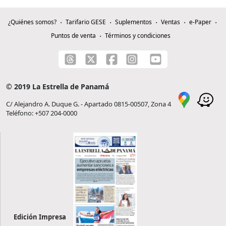
¿Quiénes somos?
Tarifario GESE
Suplementos
Ventas
e-Paper
Puntos de venta
Términos y condiciones
© 2019 La Estrella de Panamá
C/ Alejandro A. Duque G. - Apartado 0815-00507, Zona 4
Teléfono: +507 204-0000
Edición Impresa