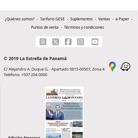
¿Quiénes somos?
Tarifario GESE
Suplementos
Ventas
e-Paper
Puntos de venta
Términos y condiciones
© 2019 La Estrella de Panamá
C/ Alejandro A. Duque G. - Apartado 0815-00507, Zona 4
Teléfono: +507 204-0000
Edición Impresa