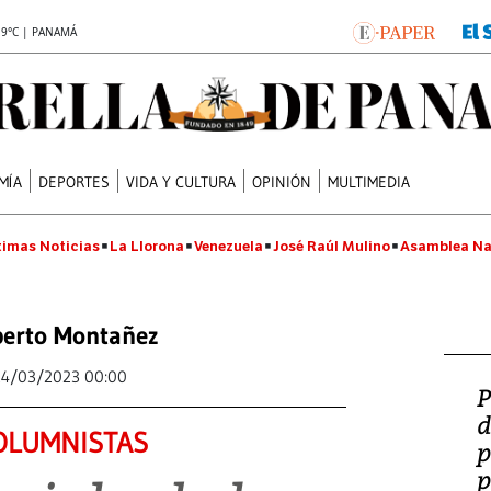
.9°C | PANAMÁ
MÍA
DEPORTES
VIDA Y CULTURA
OPINIÓN
MULTIMEDIA
timas Noticias
La Llorona
Venezuela
José Raúl Mulino
Asamblea Na
erto Montañez
24/03/2023 00:00
P
d
OLUMNISTAS
p
p