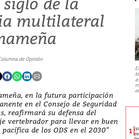
siglo de la
a multilateral
nameña
Columna de Opinión
E
l
a
m
e
ameña, en la futura participación
nente en el Consejo de Seguridad
, reafirmará su defensa del
je vertebrador para llevar en buen
n pacífica de los ODS en el 2030”
¡V
1
de
D