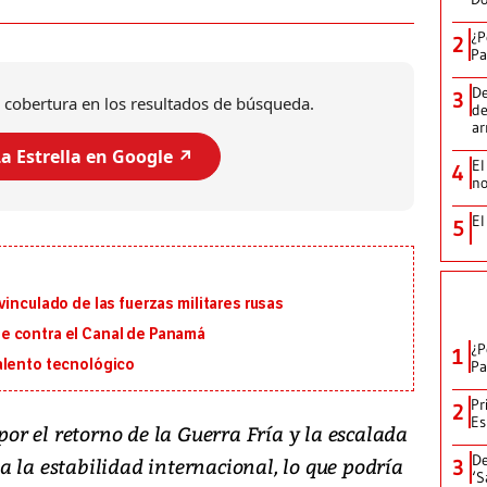
¿P
2
Pa
De
3
 cobertura en los resultados de búsqueda.
de
a
a Estrella en Google ↗️
El
4
no
El
5
inculado de las fuerzas militares rusas
e contra el Canal de Panamá
¿P
1
alento tecnológico
Pa
Pr
2
Es
r el retorno de la Guerra Fría y la escalada
De
 la estabilidad internacional, lo que podría
3
‘S