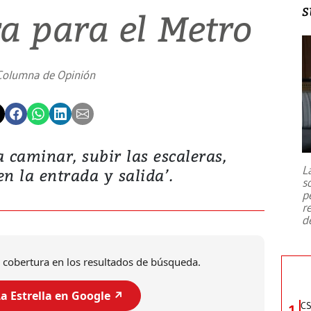
s
a para el Metro
Columna de Opinión
 caminar, subir las escaleras,
L
en la entrada y salida’.
s
p
r
d
 cobertura en los resultados de búsqueda.
a Estrella en Google ↗️
CS
1