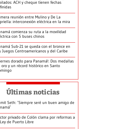
bilados: ACH y cheque tienen fechas
finidas
imera reunión entre Mulino y De La
priella: interconexión eléctrica en la mira
namá comienza su ruta a la movilidad
éctrica con 5 buses chinos
namá Sub-21 se queda con el bronce en
s Juegos Centroamericanos y del Caribe
iernes dorado para Panamá!: Dos medallas
 oro y un récord histórico en Santo
omingo
Últimas noticias
mit Seth: ‘Siempre seré un buen amigo de
anamá’
ctor privado de Colón clama por reformas a
 Ley de Puerto Libre