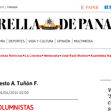
.0°C | PANAMÁ
MÍA
DEPORTES
VIDA Y CULTURA
OPINIÓN
MULTIMEDIA
timas Noticias
La Llorona
Venezuela
José Raúl Mulino
Asamblea Na
sto A. Tuñón F.
V
16/04/2014 02:00
‘
c
OLUMNISTAS
s