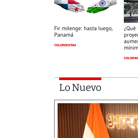
Fir milenge: hasta luego,
¿Qué 
Panamá
proye
aumen
COLUMNISTAS
míni
COLUMNI
Lo Nuevo