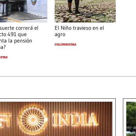
suerte correrá el
El Niño travieso en el
cto 491 que
agro
ta la pensión
COLUMNISTAS
ma?
STAS