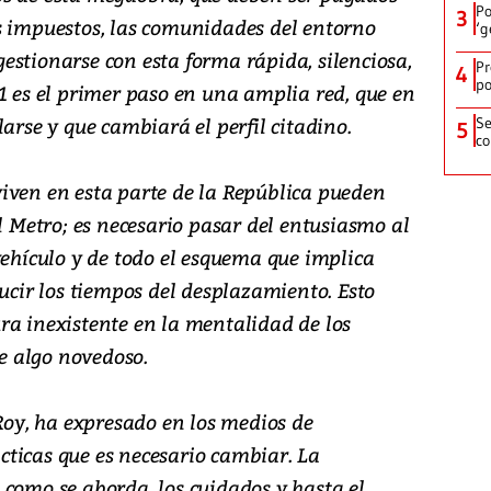
Po
3
s impuestos, las comunidades del entorno
‘g
estionarse con esta forma rápida, silenciosa,
Pr
4
po
1 es el primer paso en una amplia red, que en
arse y que cambiará el perfil citadino.
Se
5
co
iven en esta parte de la República pueden
el Metro; es necesario pasar del entusiasmo al
vehículo y de todo el esquema que implica
ducir los tiempos del desplazamiento. Esto
ra inexistente en la mentalidad de los
 algo novedoso.
 Roy, ha expresado en los medios de
ticas que es necesario cambiar. La
 como se aborda, los cuidados y hasta el