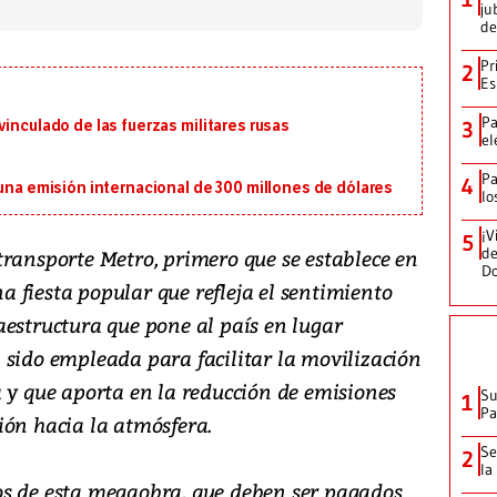
ju
de
Pr
2
Es
Pa
inculado de las fuerzas militares rusas
3
el
Pa
4
 una emisión internacional de 300 millones de dólares
lo
¡V
5
de
transporte Metro, primero que se establece en
D
 fiesta popular que refleja el sentimiento
aestructura que pone al país en lugar
 sido empleada para facilitar la movilización
a y que aporta en la reducción de emisiones
Su
1
P
ión hacia la atmósfera.
Se
2
la
os de esta megaobra, que deben ser pagados