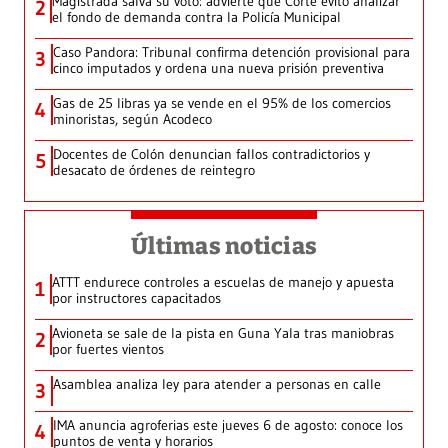
Magistrada salva su voto: advierte que Corte evitó analizar
2
el fondo de demanda contra la Policía Municipal
Caso Pandora: Tribunal confirma detención provisional para
3
cinco imputados y ordena una nueva prisión preventiva
Gas de 25 libras ya se vende en el 95% de los comercios
4
minoristas, según Acodeco
Docentes de Colón denuncian fallos contradictorios y
5
desacato de órdenes de reintegro
Últimas noticias
ATTT endurece controles a escuelas de manejo y apuesta
1
por instructores capacitados
Avioneta se sale de la pista en Guna Yala tras maniobras
2
por fuertes vientos
Asamblea analiza ley para atender a personas en calle
3
IMA anuncia agroferias este jueves 6 de agosto: conoce los
4
puntos de venta y horarios