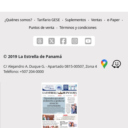
¿Quiénes somos?
Tarifario GESE
Suplementos
Ventas
e-Paper
Puntos de venta
Términos y condiciones
© 2019 La Estrella de Panamá
C/ Alejandro A. Duque G. - Apartado 0815-00507, Zona 4
Teléfono: +507 204-0000