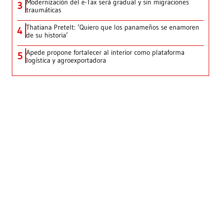
Modernización del e-Tax será gradual y sin migraciones
3
traumáticas
Thatiana Pretelt: ‘Quiero que los panameños se enamoren
4
de su historia’
Apede propone fortalecer al interior como plataforma
5
logística y agroexportadora