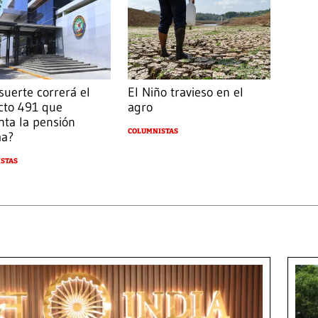
suerte correrá el
El Niño travieso en el
cto 491 que
agro
ta la pensión
COLUMNISTAS
ma?
STAS