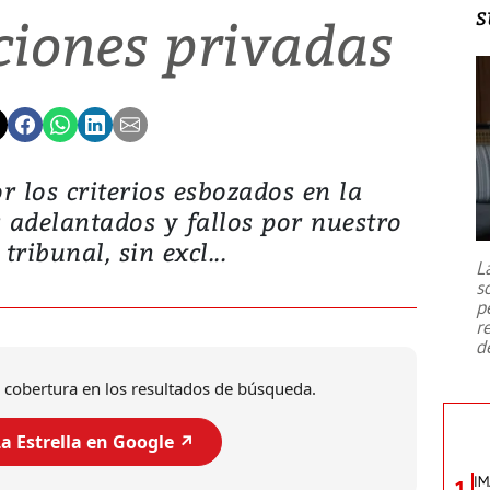
s
iones privadas
 los criterios esbozados en la
s adelantados y fallos por nuestro
 tribunal, sin excl...
L
s
p
r
d
 cobertura en los resultados de búsqueda.
a Estrella en Google ↗️
IM
1