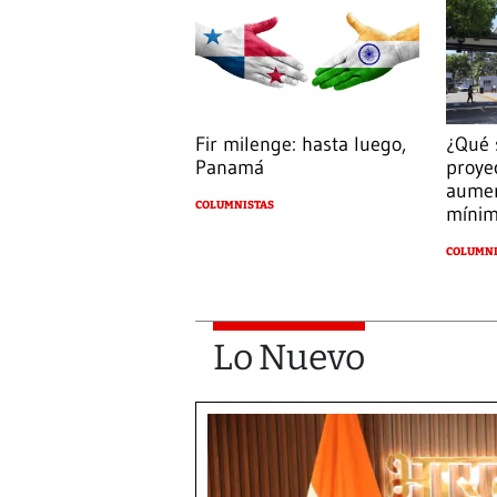
Fir milenge: hasta luego,
¿Qué 
Panamá
proye
aumen
COLUMNISTAS
míni
COLUMNI
Lo Nuevo