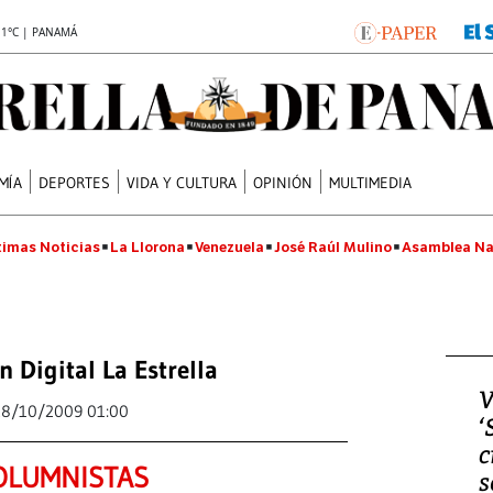
.1°C | PANAMÁ
MÍA
DEPORTES
VIDA Y CULTURA
OPINIÓN
MULTIMEDIA
timas Noticias
La Llorona
Venezuela
José Raúl Mulino
Asamblea Na
n Digital La Estrella
V
28/10/2009 01:00
‘
c
OLUMNISTAS
s