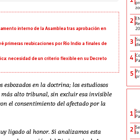
pr
zo
EN
2
Re
2
lamento interno de la Asamblea tras aprobación en
Su
3
é primeras reubicaciones por Río Indio a finales de
di
Co
4
a: necesidad de un criterio flexible en su Decreto
Pa
Pr
5
pr
s esbozados en la doctrina; los estudiosos
más alto tribunal, sin excluir esa invisible
 con el consentimiento del afectado por la
Su
1
P
Se
2
uy ligado al honor. Si analizamos esta
la