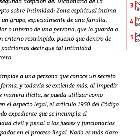
 segunda acepción del Diccionario de La
Po
3
‘g
epto sobre Intimidad: Zona espiritual íntima
 un grupo, especialmente de una familia,
Pr
4
po
rior o interno de una persona, que lo guarda o
Se
5
n criterio restringido, puesto que dentro de
co
 podríamos decir que tal intimidad
cero.
y impide a una persona que conoce un secreto
 forma, y todavía se extiende más, al impedir
 manera ilícita, se pueda utilizar como
n el aspecto legal, el artículo 1950 del Código
odo expediente que se incumpla el
dad civil y penal a los jueces y funcionarios
pados en el proceso ilegal. Nada es más claro