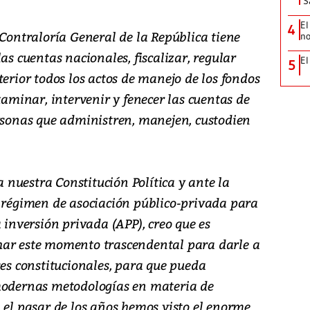
‘S
El
4
 Contraloría General de la República tiene
no
as cuentas nacionales, fiscalizar, regular
El
5
terior todos los actos de manejo de los fondos
xaminar, intervenir y fenecer las cuentas de
ersonas que administren, manejen, custodien
nuestra Constitución Política y ante la
l régimen de asociación público-privada para
 inversión privada (APP), creo que es
har este momento trascendental para darle a
ses constitucionales, para que pueda
 modernas metodologías en materia de
 el pasar de los años hemos visto el enorme