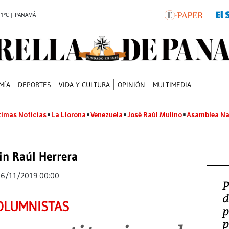
.1°C | PANAMÁ
MÍA
DEPORTES
VIDA Y CULTURA
OPINIÓN
MULTIMEDIA
timas Noticias
La Llorona
Venezuela
José Raúl Mulino
Asamblea Na
in Raúl Herrera
16/11/2019 00:00
P
d
OLUMNISTAS
p
p