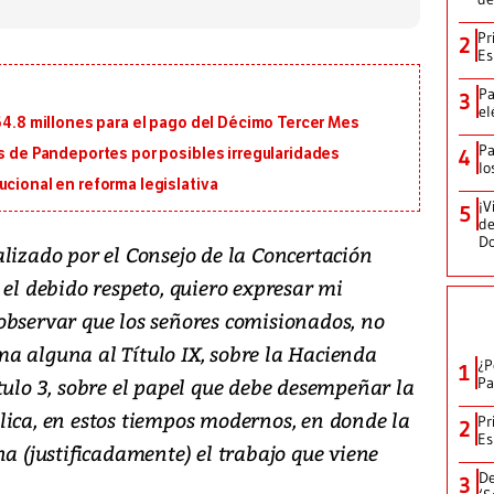
Pr
2
Es
Pa
3
el
164.8 millones para el pago del Décimo Tercer Mes
Pa
os de Pandeportes por posibles irregularidades
4
lo
ucional en reforma legislativa
¡V
5
de
D
lizado por el Consejo de la Concertación
 el debido respeto, quiero expresar mi
observar que los señores comisionados, no
a alguna al Título IX, sobre la Hacienda
¿P
1
tulo 3, sobre el papel que debe desempeñar la
Pa
lica, en estos tiempos modernos, en donde la
Pr
2
Es
na (justificadamente) el trabajo que viene
De
3