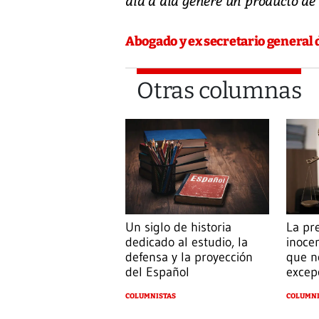
día a día genere un producto de 
Abogado y ex secretario general d
Otras columnas
Un siglo de historia
La pr
dedicado al estudio, la
inoce
defensa y la proyección
que n
del Español
excep
COLUMNISTAS
COLUMNI