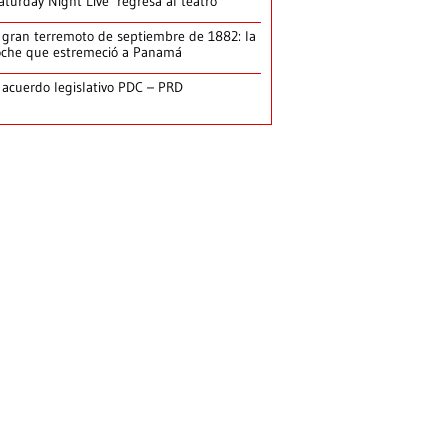
aturday Night Live’ regresa al teatro
 gran terremoto de septiembre de 1882: la
che que estremeció a Panamá
 acuerdo legislativo PDC – PRD