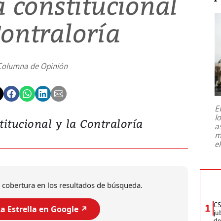
 constitucional
Contraloría
Columna de Opinión
E
l
itucional y la Contraloría
a
m
e
 cobertura en los resultados de búsqueda.
CS
1
a Estrella en Google ↗️
ju
de