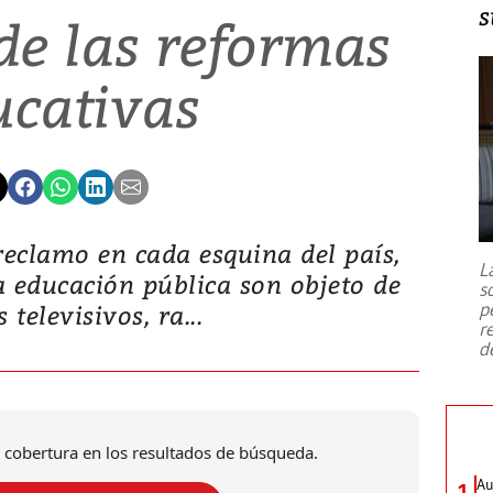
s
de las reformas
ucativas
reclamo en cada esquina del país,
L
a educación pública son objeto de
s
p
 televisivos, ra...
r
d
 cobertura en los resultados de búsqueda.
Au
1