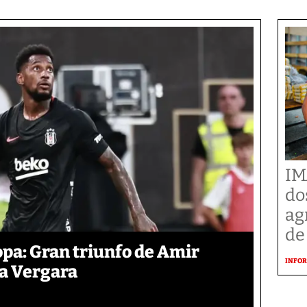
IM
do
ag
de
pa: Gran triunfo de Amir
INFOR
ra Vergara