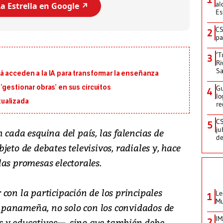
al
a Estrella en Google ↗️
Es
CS
2
pa
‘T
3
Ri
Sa
á acceden a la IA para transformar la enseñanza
‘gestionar obras’ en sus circuitos
Gu
4
lo
ualizada
re
CS
5
ju
 cada esquina del país, las falencias de
de
eto de debates televisivos, radiales y, hace
as promesas electorales.
con la participación de los principales
Le
1
Mu
al panameña, no solo con los convidados de
IM
 y educativos—, sino que también debe
2