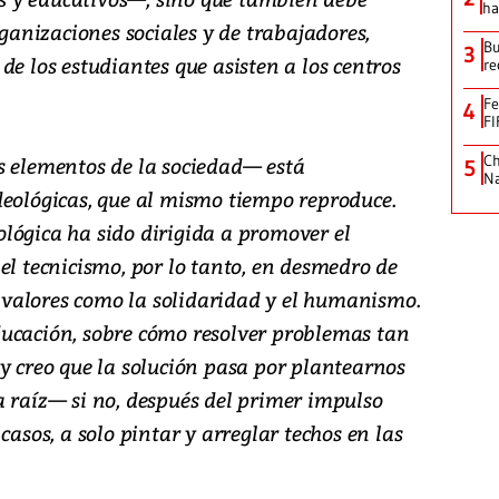
ha
rganizaciones sociales y de trabajadores,
Bu
3
de los estudiantes que asisten a los centros
re
Fe
4
FI
Ch
s elementos de la sociedad— está
5
Na
deológicas, que al mismo tiempo reproduce.
lógica ha sido dirigida a promover el
el tecnicismo, por lo tanto, en desmedro de
 o valores como la solidaridad y el humanismo.
ucación, sobre cómo resolver problemas tan
y creo que la solución pasa por plantearnos
a raíz— si no, después del primer impulso
casos, a solo pintar y arreglar techos en las