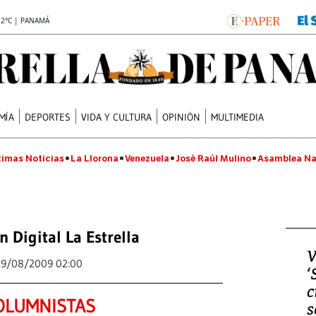
.2°C | PANAMÁ
MÍA
DEPORTES
VIDA Y CULTURA
OPINIÓN
MULTIMEDIA
timas Noticias
La Llorona
Venezuela
José Raúl Mulino
Asamblea Na
n Digital La Estrella
V
29/08/2009 02:00
‘
c
OLUMNISTAS
s