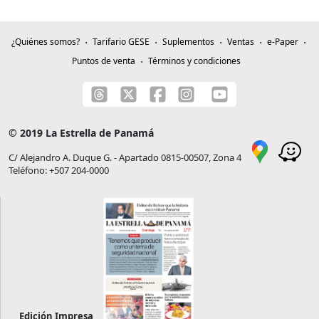
¿Quiénes somos?
Tarifario GESE
Suplementos
Ventas
e-Paper
Puntos de venta
Términos y condiciones
© 2019 La Estrella de Panamá
C/ Alejandro A. Duque G. - Apartado 0815-00507, Zona 4
Teléfono: +507 204-0000
Edición Impresa