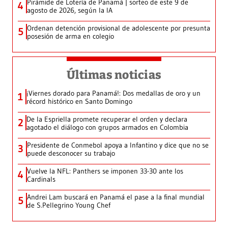
Pirámide de Lotería de Panamá | sorteo de este 9 de
4
agosto de 2026, según la IA
Ordenan detención provisional de adolescente por presunta
5
posesión de arma en colegio
Últimas noticias
¡Viernes dorado para Panamá!: Dos medallas de oro y un
1
récord histórico en Santo Domingo
De la Espriella promete recuperar el orden y declara
2
agotado el diálogo con grupos armados en Colombia
Presidente de Conmebol apoya a Infantino y dice que no se
3
puede desconocer su trabajo
Vuelve la NFL: Panthers se imponen 33-30 ante los
4
Cardinals
Andrei Lam buscará en Panamá el pase a la final mundial
5
de S.Pellegrino Young Chef