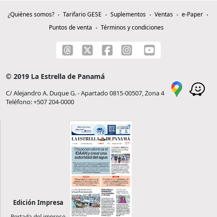
¿Quiénes somos?
Tarifario GESE
Suplementos
Ventas
e-Paper
Puntos de venta
Términos y condiciones
© 2019 La Estrella de Panamá
C/ Alejandro A. Duque G. - Apartado 0815-00507, Zona 4
Teléfono: +507 204-0000
Edición Impresa
Portada del impreso