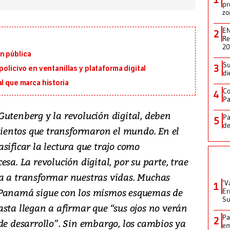
pr
zo
EN
2
Re
2
n pública
Su
3
policivo en ventanillas y plataforma digital
di
l que marca historia
Co
4
Pa
Gutenberg y la revolución digital, deben
Pa
5
de
entos que transformaron el mundo. En el
sificar la lectura que trajo como
sa. La revolución digital, por su parte, trae
a a transformar nuestras vidas. Muchas
‘V
1
 Panamá sigue con los mismos esquemas de
Er
Su
sta llegan a afirmar que “sus ojos no verán
Pa
2
de desarrollo”. Sin embargo, los cambios ya
em