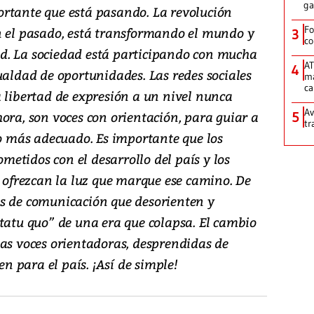
ga
rtante que está pasando. La revolución
Fo
n el pasado, está transformando el mundo y
3
co
d. La sociedad está participando con mucha
AT
4
ualdad de oportunidades. Las redes sociales
ma
ca
a libertad de expresión a un nivel nunca
Av
ora, son voces con orientación, para guiar a
5
tr
 más adecuado. Es importante que los
etidos con el desarrollo del país y los
, ofrezcan la luz que marque ese camino. De
s de comunicación que desorienten y
statu quo” de una era que colapsa. El cambio
sas voces orientadoras, desprendidas de
en para el país. ¡Así de simple!