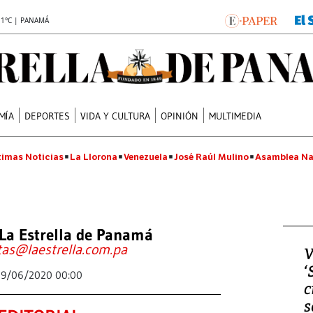
.1°C | PANAMÁ
MÍA
DEPORTES
VIDA Y CULTURA
OPINIÓN
MULTIMEDIA
timas Noticias
La Llorona
Venezuela
José Raúl Mulino
Asamblea Na
La Estrella de Panamá
tas@laestrella.com.pa
V
‘
9/06/2020 00:00
c
s