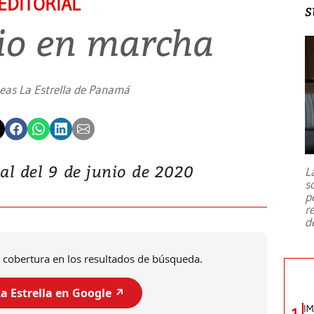
EDITORIAL
s
io en marcha
neas La Estrella de Panamá
ial del 9 de junio de 2020
L
s
p
r
d
 cobertura en los resultados de búsqueda.
a Estrella en Google ↗️
IM
1