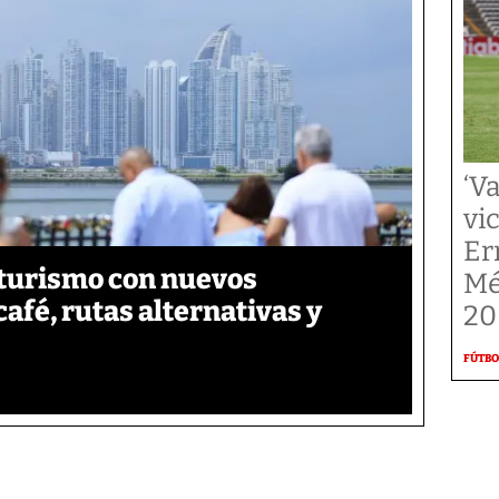
‘V
vic
Er
turismo con nuevos
Mé
fé, rutas alternativas y
20
FÚTBO