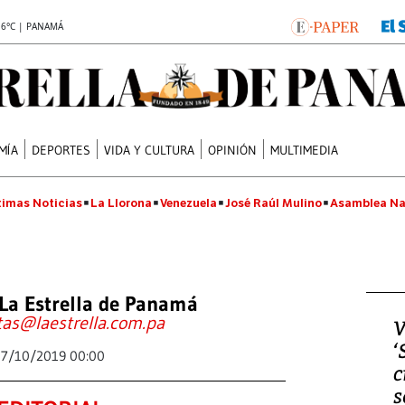
.6°C | PANAMÁ
MÍA
DEPORTES
VIDA Y CULTURA
OPINIÓN
MULTIMEDIA
timas Noticias
La Llorona
Venezuela
José Raúl Mulino
Asamblea Na
La Estrella de Panamá
tas@laestrella.com.pa
V
‘
17/10/2019 00:00
c
s