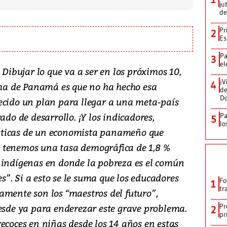
ju
de
Pr
2
Es
Pa
3
el
 Dibujar lo que va a ser en los próximos 10,
¡V
4
lema de Panamá es que no ha hecho esa
de
D
ecido un plan para llegar a una meta-país
ado de desarrollo. ¡Y los indicadores,
Pa
5
lo
sticas de un economista panameño que
 tenemos una tasa demográfica de 1,8 %
 indígenas en donde la pobreza es el común
”. Si a esto se le suma que los educadores
Fo
1
tr
amente son los “maestros del futuro”,
desde ya para enderezar este grave problema.
Pr
2
pr
ecoces en niñas desde los 14 años en estas