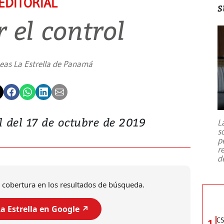
EDITORIAL
s
 el control
neas La Estrella de Panamá
al del 17 de octubre de 2019
L
s
p
r
d
 cobertura en los resultados de búsqueda.
a Estrella en Google ↗️
CS
1