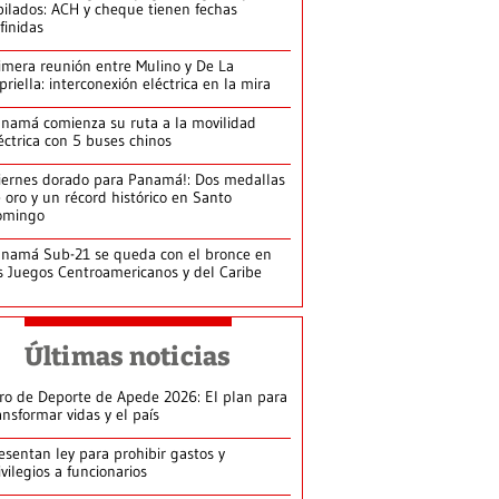
bilados: ACH y cheque tienen fechas
finidas
imera reunión entre Mulino y De La
priella: interconexión eléctrica en la mira
namá comienza su ruta a la movilidad
éctrica con 5 buses chinos
iernes dorado para Panamá!: Dos medallas
 oro y un récord histórico en Santo
omingo
namá Sub-21 se queda con el bronce en
s Juegos Centroamericanos y del Caribe
Últimas noticias
ro de Deporte de Apede 2026: El plan para
ansformar vidas y el país
esentan ley para prohibir gastos y
ivilegios a funcionarios