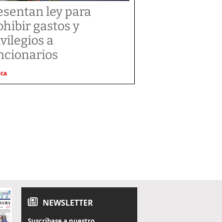
esentan ley para
ohibir gastos y
ivilegios a
ncionarios
ICA
NEWSLETTER
Suscríbase a nuestro