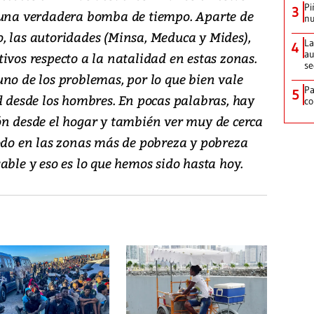
Pi
3
s una verdadera bomba de tiempo. Aparte de
nu
, las autoridades (Minsa, Meduca y Mides),
La
4
au
ivos respecto a la natalidad en estas zonas.
se
no de los problemas, por lo que bien vale
Pa
5
d desde los hombres. En pocas palabras, hay
co
ón desde el hogar y también ver muy de cerca
todo en las zonas más de pobreza y pobreza
able y eso es lo que hemos sido hasta hoy.