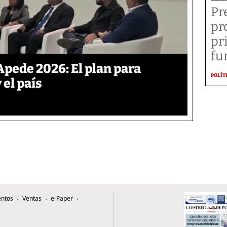
Pr
pr
pr
fu
Apede 2026: El plan para
POLÍT
 el país
ntos
Ventas
e-Paper