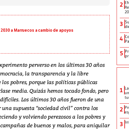
EN
2
Re
2
Su
3
di
al 2030 a Marruecos a cambio de apoyos
Co
4
Pa
Pr
5
pr
perimento perverso en los últimos 30 años
emocracia, la transparencia y la libre
 los pobres, porque las políticas públicas
La
1
clase media. Quizás hemos tocado fondo, pero
un
tu
ifíciles. Los últimos 30 años fueron de una
na supuesta “sociedad civil” contra los
Pr
2
es
teciendo y volviendo perezosos a los pobres y
In
3
 campañas de buenos y malos, para aniquilar