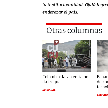
la institucionalidad. Ojalá logr
enderezar el país.
Otras columnas
Colombia: la violencia no
Panam
da tregua
de con
tecno
EDITORIAL
EDITORI