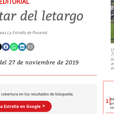
EDITORIAL
tar del letargo
neas La Estrella de Panamá
U
7
j
 del 27 de noviembre de 2019
a
e
 cobertura en los resultados de búsqueda.
IM
1
pr
a Estrella en Google ↗️
zo