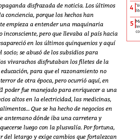
ropaganda disfrazada de noticia. Los últimos
‘V
4
li
la conciencia, porque los hechos han
Mi
5
nte empieza a entender una maquinaria
le
co
o inconsciente, pero que llevaba al país hacia
desapareció en los últimos quinquenios y aquí
l socio; se abusó de los subsidios para
os vivarachos disfrutaban los filetes de la
en educación, para que el razonamiento no
terror de otra época, pero ocurrió aquí, en
 El poder fue manejado para enriquecer a una
ios altos en la electricidad, las medicinas,
s alimentos... Que se ha hecho de negocios en
 de antemano dónde iba una carretera y
uecerse luego con la plusvalía. Por fortuna,
 del letargo y exige cambios que fortalezcan