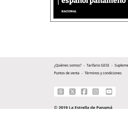
español panameño
NACIONAL
¿Quiénes somos?
Tarifario GESE
Supleme
Puntos de venta
Términos y condiciones
© 2019 La Estrella de Panamá
C/ Alejandro A. Duque G. - Apartado 0815-0
Teléfono: +507 204-0000