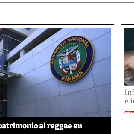
In
e i
CULT
patrimonio al reggae en