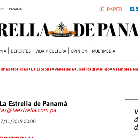
.5°C | PANAMÁ
MÍA
DEPORTES
VIDA Y CULTURA
OPINIÓN
MULTIMEDIA
timas Noticias
La Llorona
Venezuela
José Raúl Mulino
Asamblea Na
La Estrella de Panamá
tas@laestrella.com.pa
V
d
27/11/2019 00:00
d