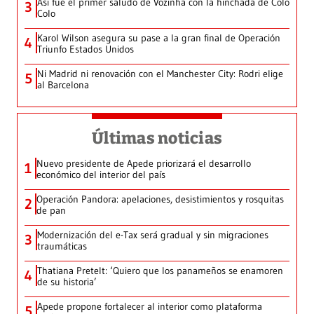
Así fue el primer saludo de Vozinha con la hinchada de Colo
3
Colo
Karol Wilson asegura su pase a la gran final de Operación
4
Triunfo Estados Unidos
Ni Madrid ni renovación con el Manchester City: Rodri elige
5
al Barcelona
Últimas noticias
Nuevo presidente de Apede priorizará el desarrollo
1
económico del interior del país
Operación Pandora: apelaciones, desistimientos y rosquitas
2
de pan
Modernización del e-Tax será gradual y sin migraciones
3
traumáticas
Thatiana Pretelt: ‘Quiero que los panameños se enamoren
4
de su historia’
Apede propone fortalecer al interior como plataforma
5