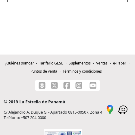
¿Quiénes somos?
Tarifario GESE
Suplementos
Ventas
e-Paper
Puntos de venta
Términos y condiciones
© 2019 La Estrella de Panamá
C/ Alejandro A. Duque G. - Apartado 0815-00507, Zona 4
Teléfono: +507 204-0000