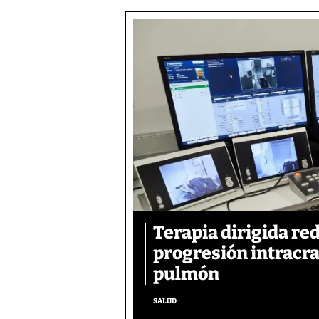
Terapia dirigida re
progresión intracra
pulmón
SALUD