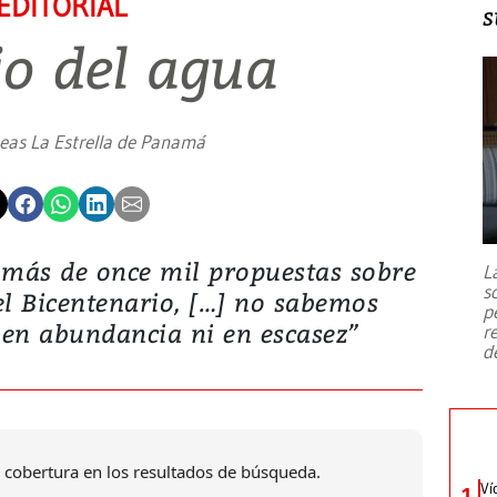
EDITORIAL
s
o del agua
neas La Estrella de Panamá
s más de once mil propuestas sobre
L
s
el Bicentenario, […] no sabemos
p
 en abundancia ni en escasez”
r
d
 cobertura en los resultados de búsqueda.
Ví
1