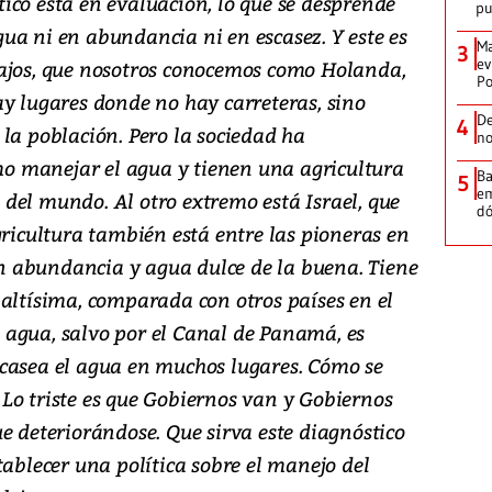
ico está en evaluación, lo que se desprende
p
ua ni en abundancia ni en escasez. Y este es
Ma
3
ev
Bajos, que nosotros conocemos como Holanda,
Po
ay lugares donde no hay carreteras, sino
De
4
la población. Pero la sociedad ha
no
 manejar el agua y tienen una agricultura
Ba
5
em
del mundo. Al otro extremo está Israel, que
dó
gricultura también está entre las pioneras en
 abundancia y agua dulce de la buena. Tiene
 altísima, comparada con otros países en el
agua, salvo por el Canal de Panamá, es
casea el agua en muchos lugares. Cómo se
Lo triste es que Gobiernos van y Gobiernos
e deteriorándose. Que sirva este diagnóstico
tablecer una política sobre el manejo del