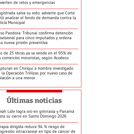
vierten de retos y emergencias
gistrada salva su voto: advierte que Corte
itó analizar el fondo de demanda contra la
licía Municipal
so Pandora: Tribunal confirma detención
ovisional para cinco imputados y ordena
a nueva prisión preventiva
s de 25 libras ya se vende en el 95% de
s comercios minoristas, según Acodeco
pturan en Chiriquí a hombre investigado
 la Operación Trillizas por nuevo caso de
olación a una menor
Últimas noticias
yiah Lide logra oro en gimnasia y Panamá
ista su cierre en Santo Domingo 2026
rapia dirigida reduce 94 % riesgo de
ogresión intracraneal en tipo de cáncer de