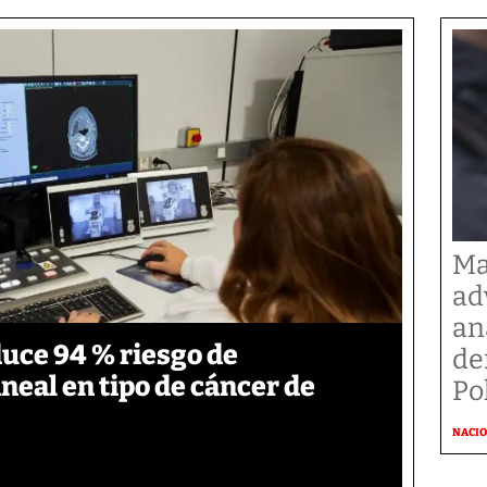
Ma
ad
an
duce 94 % riesgo de
de
neal en tipo de cáncer de
Po
NACI