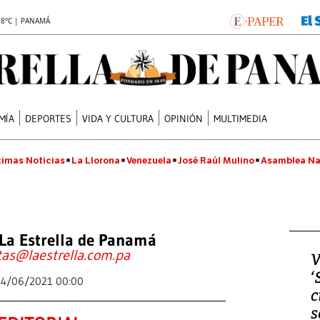
.8°C | PANAMÁ
MÍA
DEPORTES
VIDA Y CULTURA
OPINIÓN
MULTIMEDIA
timas Noticias
La Llorona
Venezuela
José Raúl Mulino
Asamblea Na
La Estrella de Panamá
tas@laestrella.com.pa
V
‘
24/06/2021 00:00
c
s