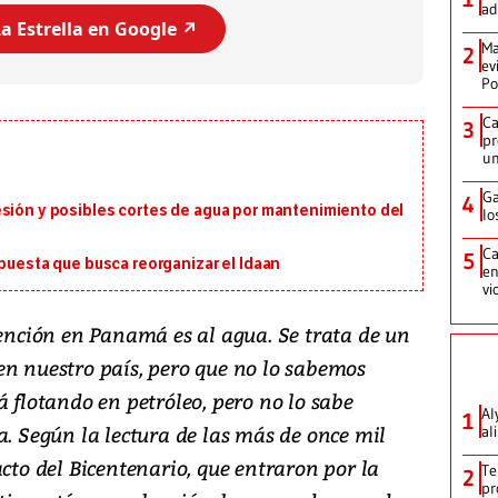
ad
a Estrella en Google ↗️
Ma
2
ev
Po
Ca
3
pr
un
Ga
4
esión y posibles cortes de agua por mantenimiento del
lo
Ca
5
opuesta que busca reorganizar el Idaan
en
vi
tención en Panamá es al agua. Se trata de un
en nuestro país, pero que no lo sabemos
á flotando en petróleo, pero no lo sabe
Al
1
a. Según la lectura de las más de once mil
al
acto del Bicentenario, que entraron por la
Te
2
pr