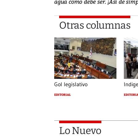
agua como debe ser. ¡Así de simp
Otras columnas
Gol legislativo
Indig
EDITORIAL
EDITORI
Lo Nuevo