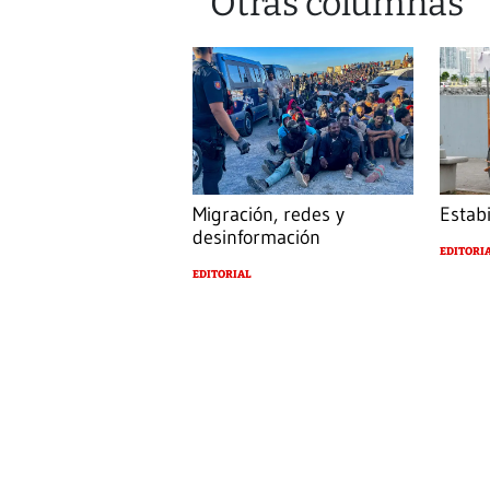
Otras columnas
Migración, redes y
Estab
desinformación
EDITORI
EDITORIAL