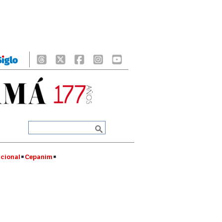
cional
Cepanim