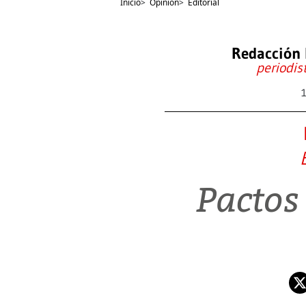
Inicio
>
Opinión
>
Editorial
Redacción 
periodis
Pactos 