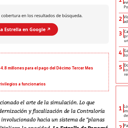
ev
Po
 cobertura en los resultados de búsqueda.
Ví
2
ad
a Estrella en Google ↗️
Ca
3
pr
un
Ga
4
lo
Do
5
164.8 millones para el pago del Décimo Tercer Mes
co
re
rivilegios a funcionarios
ionado el arte de la simulación. Lo que
Lo
1
rnización y fiscalización de la Contraloría
im
de
a involucionado hacia un sistema de “planas
Pa
2
tiplican la opacidad.
La Estrella de Panamá