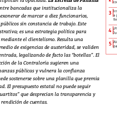
co
entre bancadas que institucionaliza la
Ir
3
exonerar de marcar a diez funcionarios,
a 
fi
 públicos sin constancia de trabajo. Este
¡P
4
rativa; es una estrategia política para
Ju
o mediante el clientelismo. Resulta una
Al
5
medio de exigencias de austeridad, se validen
pa
entrada, legalizando de facto las “botellas”. El
cción de la Contraloría sugieren una
nanzas públicas y vulnera la confianza
ede sostenerse sobre una planilla que premia
dad. El presupuesto estatal no puede seguir
cuartitos” que desprecian la transparencia y
 rendición de cuentas.