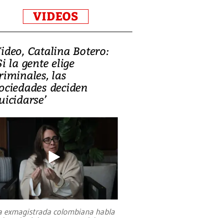
VIDEOS
ideo, Catalina Botero:
Si la gente elige
riminales, las
ociedades deciden
uicidarse’
a exmagistrada colombiana habla