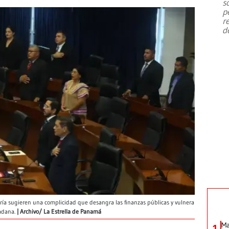
s
p
r
d
loría sugieren una complicidad que desangra las finanzas públicas y vulnera
dadana.
Archivo/ La Estrella de Panamá
Ma
1