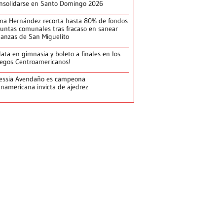
nsolidarse en Santo Domingo 2026
ma Hernández recorta hasta 80% de fondos
juntas comunales tras fracaso en sanear
nanzas de San Miguelito
lata en gimnasia y boleto a finales en los
egos Centroamericanos!
essia Avendaño es campeona
namericana invicta de ajedrez