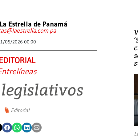
La Estrella de Panamá
tas@laestrella.com.pa
V
‘
11/05/2026 00:00
c
s
EDITORIAL
s
Entrelíneas
legislativos
Editorial
L