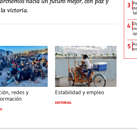
archemos hacia un futuro mejor, con paz y
Pe
3
de
la victoria.
fa
Di
4
re
ap
As
5
e
ción, redes y
Estabilidad y empleo
formación
EDITORIAL
AL