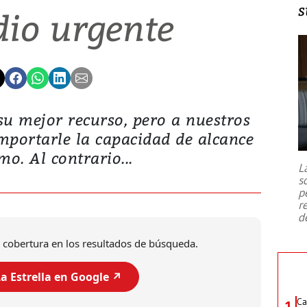
s
io urgente
 su mejor recurso, pero a nuestros
mportarle la capacidad de alcance
mo. Al contrario...
L
s
p
r
d
 cobertura en los resultados de búsqueda.
a Estrella en Google ↗️
Ca
1