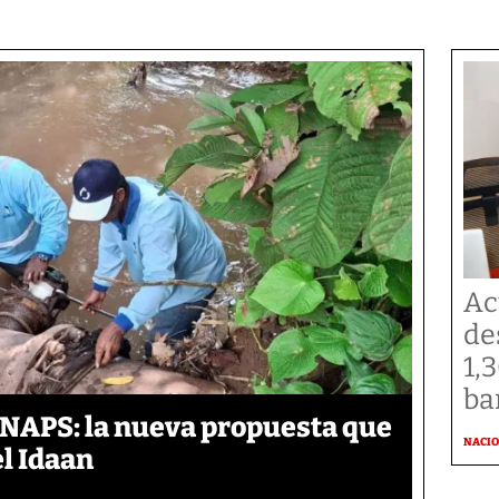
Ac
de
1,
ba
ANAPS: la nueva propuesta que
NACI
l Idaan