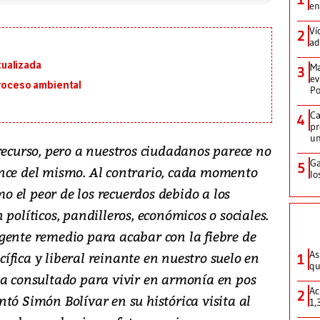
en
Ví
2
ad
ualizada
Ma
3
ev
proceso ambiental
Po
Ca
4
pr
un
recurso, pero a nuestros ciudadanos parece no
Ga
5
ance del mismo. Al contrario, cada momento
lo
 el peor de los recuerdos debido a los
políticos, pandilleros, económicos o sociales.
gente remedio para acabar con la fiebre de
As
fica y liberal reinante en nuestro suelo en
1
qu
ba consultado para vivir en armonía en pos
Ac
2
tó Simón Bolívar en su histórica visita al
1,