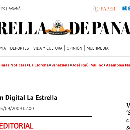
.1°C | PANAMÁ
MÍA
DEPORTES
VIDA Y CULTURA
OPINIÓN
MULTIMEDIA
timas Noticias
La Llorona
Venezuela
José Raúl Mulino
Asamblea Na
n Digital La Estrella
V
26/09/2009 02:00
‘
c
EDITORIAL
s