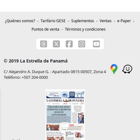
¿Quiénes somos?
Tarifario GESE
Suplementos
Ventas
e-Paper
Puntos de venta
Términos y condiciones
© 2019 La Estrella de Panamá
C/ Alejandro A. Duque G. - Apartado 0815-00507, Zona 4
Teléfono: +507 204-0000