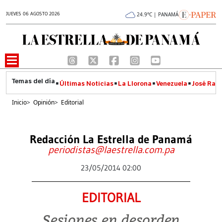
JUEVES 06 AGOSTO 2026
24.9°C | PANAMÁ
Últimas Noticias
La Llorona
Venezuela
José Raúl
Inicio
>
Opinión
>
Editorial
Redacción La Estrella de Panamá
periodistas@laestrella.com.pa
23/05/2014 02:00
EDITORIAL
Sesiones en desorden