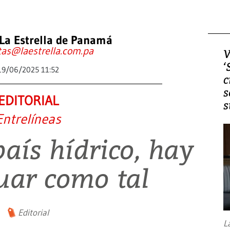
La Estrella de Panamá
tas@laestrella.com.pa
V
‘
19/06/2025 11:52
c
s
EDITORIAL
s
Entrelíneas
aís hídrico, hay
uar como tal
Editorial
L