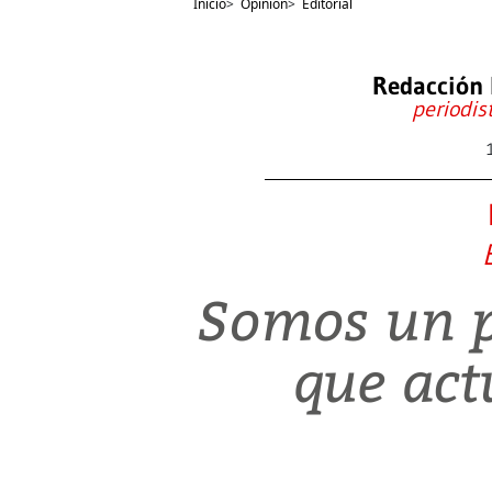
Inicio
>
Opinión
>
Editorial
Redacción 
periodis
Somos un p
que act