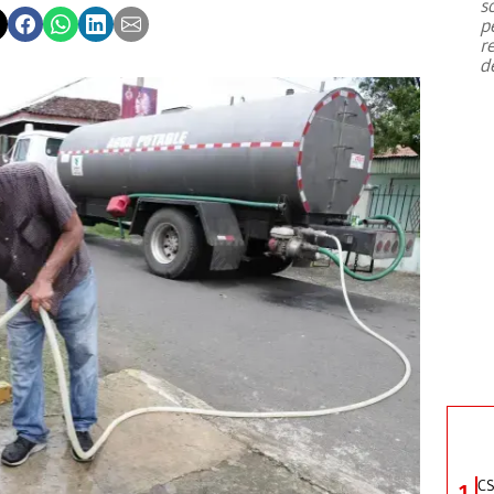
s
p
r
d
CS
1