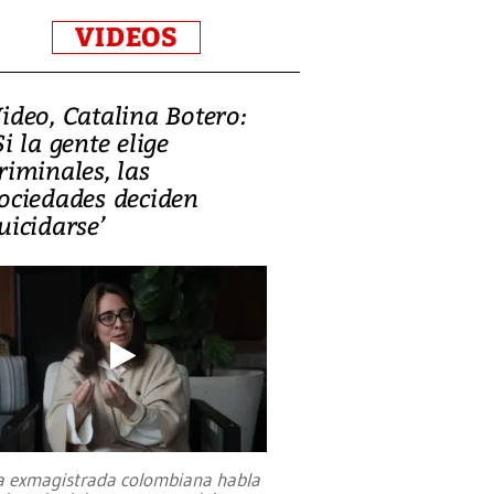
VIDEOS
ideo, Catalina Botero:
Si la gente elige
riminales, las
ociedades deciden
uicidarse’
a exmagistrada colombiana habla