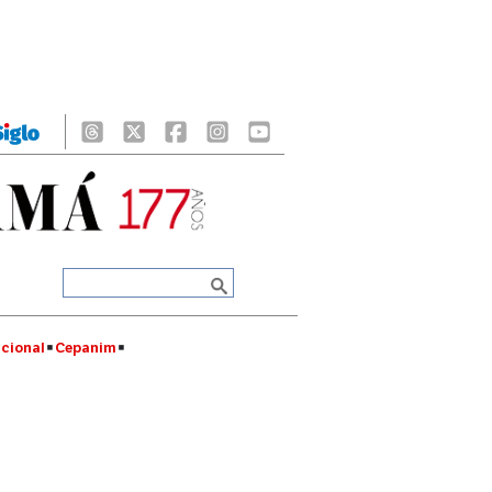
cional
Cepanim