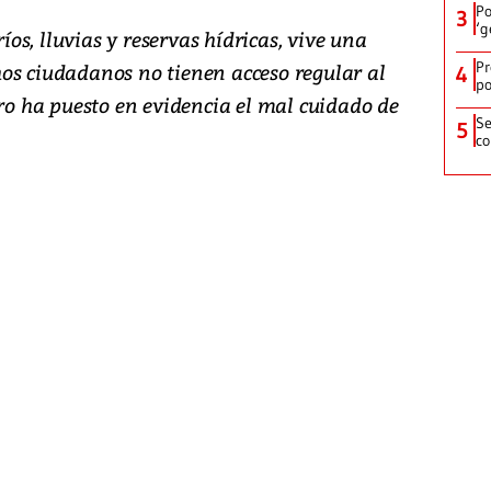
Po
3
‘g
s, lluvias y reservas hídricas, vive una
Pr
os ciudadanos no tienen acceso regular al
4
po
ero ha puesto en evidencia el mal cuidado de
Se
5
co