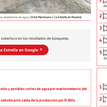
ju
de
Pr
2
ara abastecerse de agua.
Erick Marciscano / La Estrella de Panamá
Es
Pa
3
el
 cobertura en los resultados de búsqueda.
Pa
4
lo
a Estrella en Google ↗️
¡V
5
de
D
Su
1
P
esión y posibles cortes de agua por mantenimiento del
Se
2
cebolla ante caída de la producción por El Niño
la