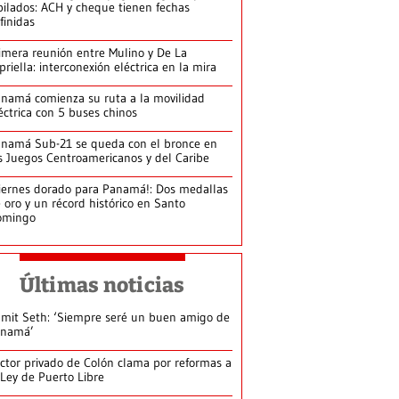
bilados: ACH y cheque tienen fechas
finidas
imera reunión entre Mulino y De La
priella: interconexión eléctrica en la mira
namá comienza su ruta a la movilidad
éctrica con 5 buses chinos
namá Sub-21 se queda con el bronce en
s Juegos Centroamericanos y del Caribe
iernes dorado para Panamá!: Dos medallas
 oro y un récord histórico en Santo
omingo
Últimas noticias
mit Seth: ‘Siempre seré un buen amigo de
anamá’
ctor privado de Colón clama por reformas a
 Ley de Puerto Libre