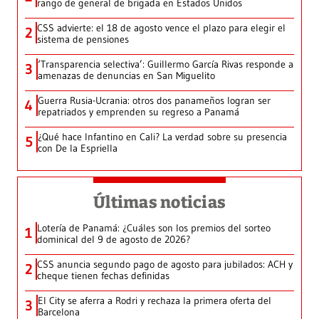
rango de general de brigada en Estados Unidos
CSS advierte: el 18 de agosto vence el plazo para elegir el
2
sistema de pensiones
‘Transparencia selectiva’: Guillermo García Rivas responde a
3
amenazas de denuncias en San Miguelito
Guerra Rusia-Ucrania: otros dos panameños logran ser
4
repatriados y emprenden su regreso a Panamá
¿Qué hace Infantino en Cali? La verdad sobre su presencia
5
con De la Espriella
Últimas noticias
Lotería de Panamá: ¿Cuáles son los premios del sorteo
1
dominical del 9 de agosto de 2026?
CSS anuncia segundo pago de agosto para jubilados: ACH y
2
cheque tienen fechas definidas
El City se aferra a Rodri y rechaza la primera oferta del
3
Barcelona