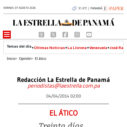
VIERNES 07 AGOSTO 2026
31.6°C | PANAMÁ
Últimas Noticias
La Llorona
Venezuela
José Raúl
Inicio
>
Opinión
>
El ático
Redacción La Estrella de Panamá
periodistas@laestrella.com.pa
04/04/2014 02:00
EL ÁTICO
Treinta días...