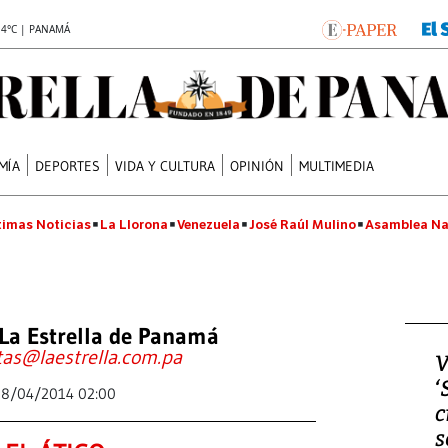
.4°C | PANAMÁ
MÍA
DEPORTES
VIDA Y CULTURA
OPINIÓN
MULTIMEDIA
timas Noticias
La Llorona
Venezuela
José Raúl Mulino
Asamblea Na
La Estrella de Panamá
tas@laestrella.com.pa
V
‘
18/04/2014 02:00
c
s