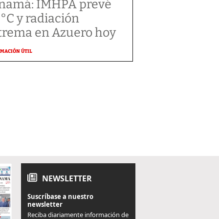
namá: IMHPA prevé
 °C y radiación
trema en Azuero hoy
MACIÓN ÚTIL
NEWSLETTER
Suscríbase a nuestro
newsletter
Reciba diariamente información de