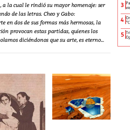
Pa
 a la cual le rindió su mayor homenaje: ser
3
vi
ndo de las letras. Cheo y Gabo:
On
4
rte en dos de sus formas más hermosas, la
°C
ión provocan estas partidas, quienes los
Tr
5
Op
lamos diciéndonos que su arte, es eterno...