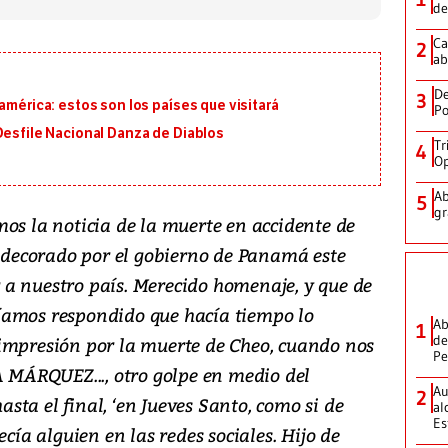
de
Ca
2
ab
De
3
américa: estos son los países que visitará
Po
Desfile Nacional Danza de Diablos
Tr
4
Op
Ab
5
gr
os la noticia de la muerte en accidente de
ondecorado por el gobierno de Panamá este
a nuestro país. Merecido homenaje, y que de
íamos respondido que hacía tiempo lo
Ab
1
de
impresión por la muerte de Cheo, cuando nos
Pe
MÁRQUEZ..., otro golpe en medio del
Au
2
hasta el final, ‘en Jueves Santo, como si de
al
Es
ecía alguien en las redes sociales. Hijo de