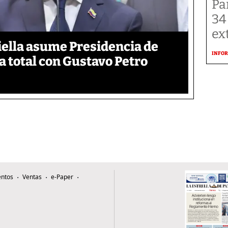
Pa
34
ex
iella asume Presidencia de
INFOR
 total con Gustavo Petro
ntos
Ventas
e-Paper