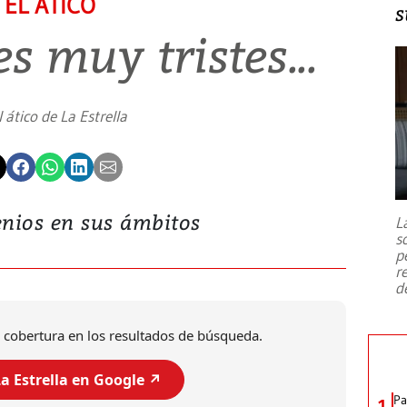
EL ÁTICO
s
s muy tristes...
l ático de La Estrella
genios en sus ámbitos
L
s
p
r
d
 cobertura en los resultados de búsqueda.
a Estrella en Google ↗️
Pa
1