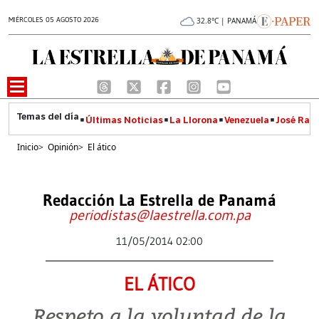
MIÉRCOLES 05 AGOSTO 2026
32.8°C | PANAMÁ
Últimas Noticias
La Llorona
Venezuela
José Raúl
Inicio
>
Opinión
>
El ático
Redacción La Estrella de Panamá
periodistas@laestrella.com.pa
11/05/2014 02:00
EL ÁTICO
Respeto a la voluntad de la