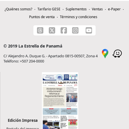
¿Quiénes somos?
Tarifario GESE
Suplementos
Ventas
e-Paper
Puntos de venta
Términos y condiciones
© 2019 La Estrella de Panamá
C/ Alejandro A. Duque G. - Apartado 0815-00507, Zona 4
Teléfono: +507 204-0000
Edición Impresa
Portada del impreso