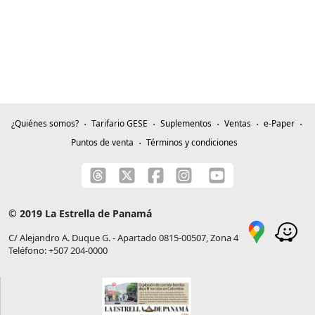
¿Quiénes somos?
Tarifario GESE
Suplementos
Ventas
e-Paper
Puntos de venta
Términos y condiciones
© 2019 La Estrella de Panamá
C/ Alejandro A. Duque G. - Apartado 0815-00507, Zona 4
Teléfono: +507 204-0000