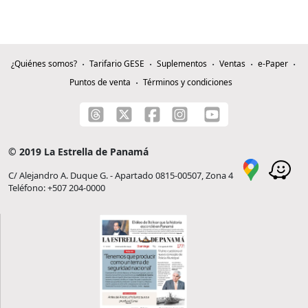
¿Quiénes somos?
Tarifario GESE
Suplementos
Ventas
e-Paper
Puntos de venta
Términos y condiciones
© 2019 La Estrella de Panamá
C/ Alejandro A. Duque G. - Apartado 0815-00507, Zona 4
Teléfono: +507 204-0000