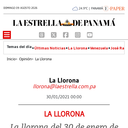
DOMINGO 09 AGOSTO 2026
24.9°C | PANAMÁ
Últimas Noticias
La Llorona
Venezuela
José Raúl
Inicio
>
Opinión
>
La Llorona
La Llorona
llorona@laestrella.com.pa
30/01/2021 00:00
LA LLORONA
La llorona del 30 de enero de