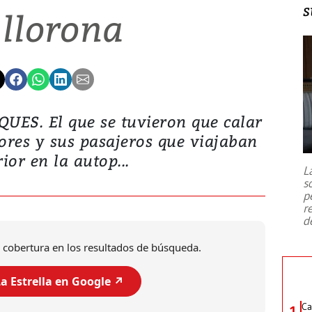
s
 llorona
ES. El que se tuvieron que calar
ores y sus pasajeros que viajaban
rior en la autop...
L
s
p
r
d
 cobertura en los resultados de búsqueda.
a Estrella en Google ↗️
Ca
1