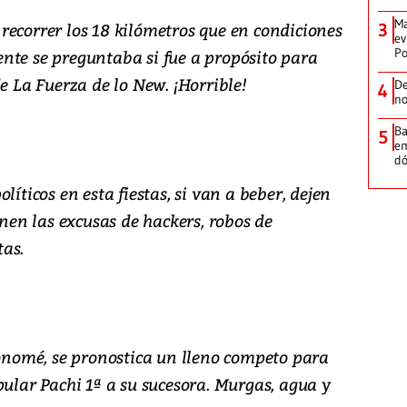
Ma
recorrer los 18 kilómetros que en condiciones
3
ev
Po
nte se preguntaba si fue a propósito para
e La Fuerza de lo New. ¡Horrible!
De
4
no
Ba
5
em
dó
líticos en esta fiestas, si van a beber, dejen
enen las excusas de hackers, robos de
as.
omé, se pronostica un lleno competo para
pular Pachi 1ª a su sucesora. Murgas, agua y