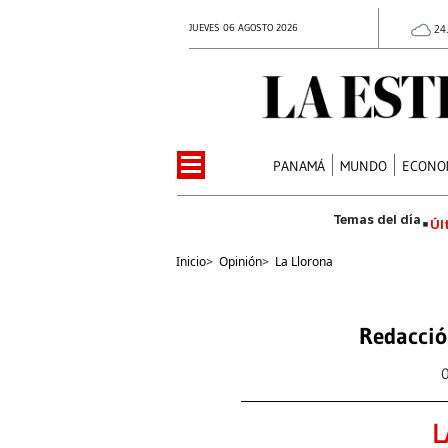
JUEVES 06 AGOSTO 2026
24
PANAMÁ
MUNDO
ECONO
Úl
Inicio
>
Opinión
>
La Llorona
Redacció
L