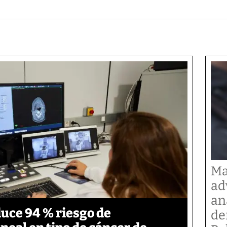
Ma
ad
an
duce 94 % riesgo de
de