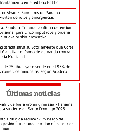
frentamiento en el edificio Hatillo
ctor Álvarez: Bomberos de Panamá
vierten de retos y emergencias
so Pandora: Tribunal confirma detención
ovisional para cinco imputados y ordena
a nueva prisión preventiva
gistrada salva su voto: advierte que Corte
itó analizar el fondo de demanda contra la
licía Municipal
s de 25 libras ya se vende en el 95% de
s comercios minoristas, según Acodeco
Últimas noticias
yiah Lide logra oro en gimnasia y Panamá
ista su cierre en Santo Domingo 2026
rapia dirigida reduce 94 % riesgo de
ogresión intracraneal en tipo de cáncer de
ulmón