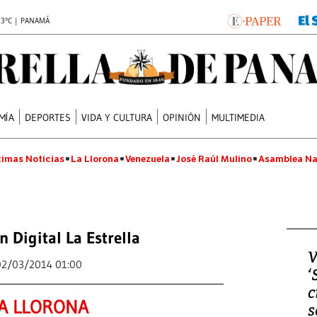
.3°C | PANAMÁ
MÍA
DEPORTES
VIDA Y CULTURA
OPINIÓN
MULTIMEDIA
timas Noticias
La Llorona
Venezuela
José Raúl Mulino
Asamblea Na
n Digital La Estrella
V
02/03/2014 01:00
‘
c
A LLORONA
s