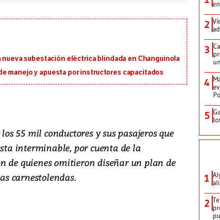
en
Ví
2
ad
Ca
3
pr
a nueva subestación eléctrica blindada en Changuinola
un
e manejo y apuesta por instructores capacitados
Ma
4
ev
Po
Ga
5
lo
 los 55 mil conductores y sus pasajeros que
ista interminable, por cuenta de la
n de quienes omitieron diseñar un plan de
Al
tas carnestolendas.
1
al
Te
2
pr
p