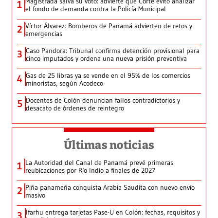
Magistrada salva su voto: advierte que Corte evitó analizar
1
el fondo de demanda contra la Policía Municipal
Víctor Álvarez: Bomberos de Panamá advierten de retos y
2
emergencias
Caso Pandora: Tribunal confirma detención provisional para
3
cinco imputados y ordena una nueva prisión preventiva
Gas de 25 libras ya se vende en el 95% de los comercios
4
minoristas, según Acodeco
Docentes de Colón denuncian fallos contradictorios y
5
desacato de órdenes de reintegro
Últimas noticias
La Autoridad del Canal de Panamá prevé primeras
1
reubicaciones por Río Indio a finales de 2027
Piña panameña conquista Arabia Saudita con nuevo envío
2
masivo
Ifarhu entrega tarjetas Pase-U en Colón: fechas, requisitos y
3