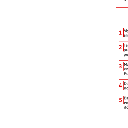
Al
1
al
Te
2
pr
p
Ma
3
ev
Po
De
4
no
Ba
5
em
dó