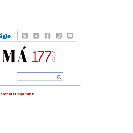
cional
Cepanim