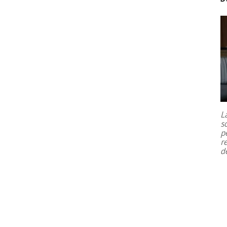
L
s
p
r
d