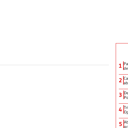
Pa
1
de
Ca
2
ab
De
3
Po
Tr
4
Op
Ab
5
gr