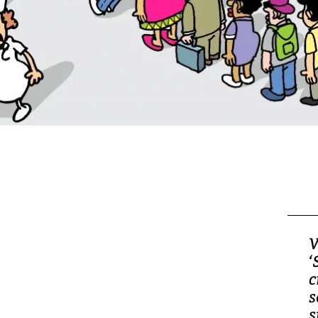
V
‘
c
s
s