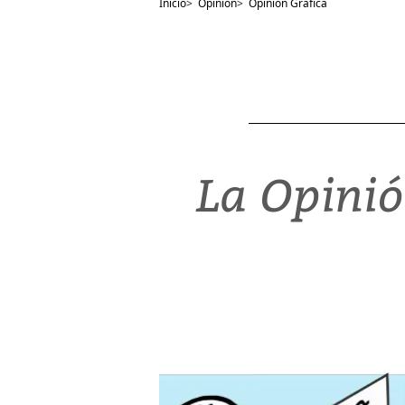
Inicio
>
Opinión
>
Opinión Gráfica
La Opinió