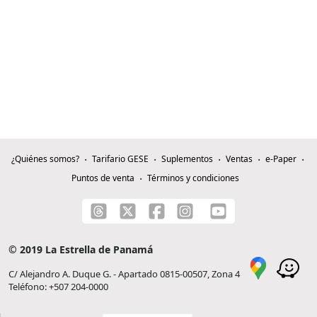
¿Quiénes somos?
Tarifario GESE
Suplementos
Ventas
e-Paper
Puntos de venta
Términos y condiciones
© 2019 La Estrella de Panamá
C/ Alejandro A. Duque G. - Apartado 0815-00507, Zona 4
Teléfono: +507 204-0000