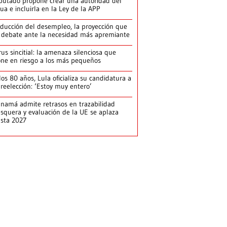
putado propone crear una autoridad del
ua e incluirla en la Ley de la APP
ducción del desempleo, la proyección que
 debate ante la necesidad más apremiante
rus sincitial: la amenaza silenciosa que
ne en riesgo a los más pequeños
los 80 años, Lula oficializa su candidatura a
 reelección: ‘Estoy muy entero’
namá admite retrasos en trazabilidad
squera y evaluación de la UE se aplaza
sta 2027