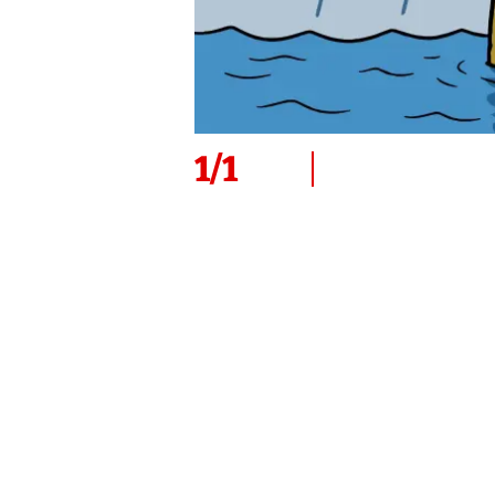
1
/
1