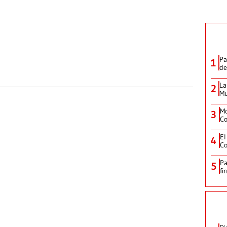
Pa
1
de
La
2
Mu
Mo
3
Co
El
4
Co
Pa
5
fi