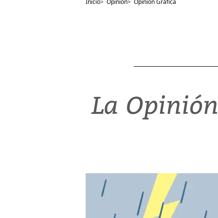
Inicio
>
Opinión
>
Opinión Gráfica
La Opinión 