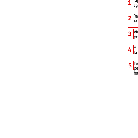
Di
1
ag
Re
2
se
Vi
3
po
A 
4
la
Pa
5
pe
ha