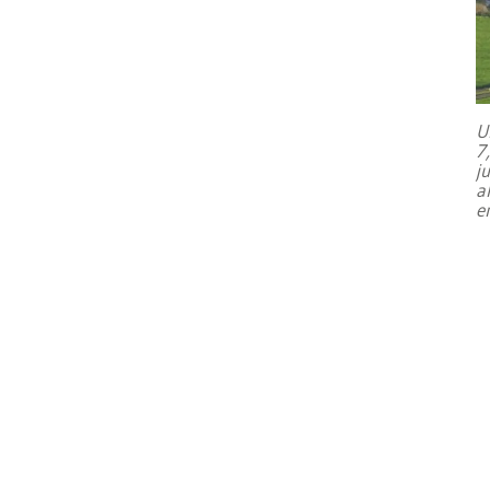
U
7
j
a
e