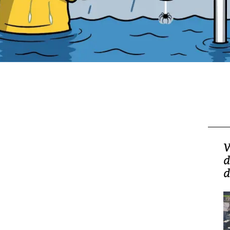
V
d
d