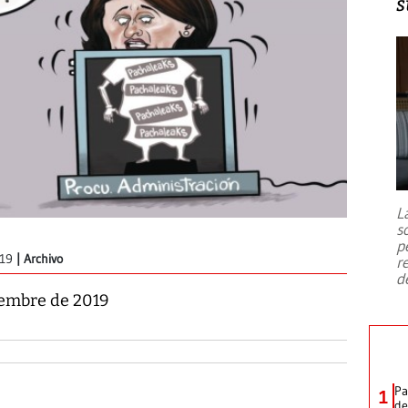
s
L
s
p
019
Archivo
r
d
ciembre de 2019
Pa
1
de