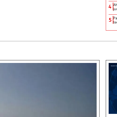
Ah
4
ju
Pa
5
te