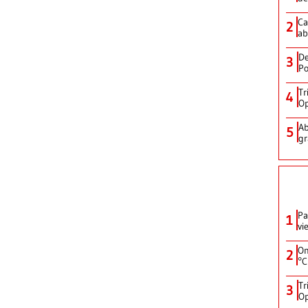
Ca
2
ab
De
3
Po
Tr
4
Op
Ab
5
gr
Pa
1
vi
On
2
°C
Tr
3
Op