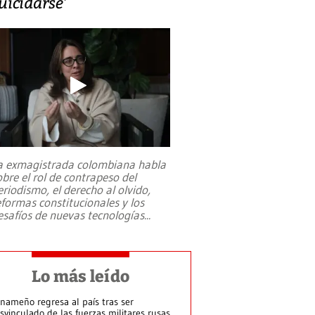
uicidarse’
a exmagistrada colombiana habla
obre el rol de contrapeso del
eriodismo, el derecho al olvido,
eformas constitucionales y los
esafíos de nuevas tecnologías
...
Lo más leído
nameño regresa al país tras ser
svinculado de las fuerzas militares rusas