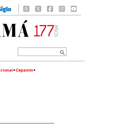
cional
Cepanim