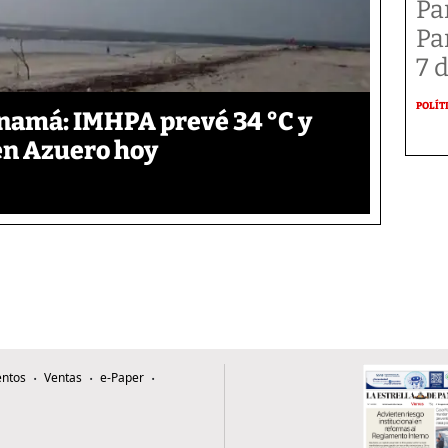
Pa
Pa
7 
POLÍT
anamá: IMHPA prevé 34 °C y
en Azuero hoy
ntos
Ventas
e-Paper