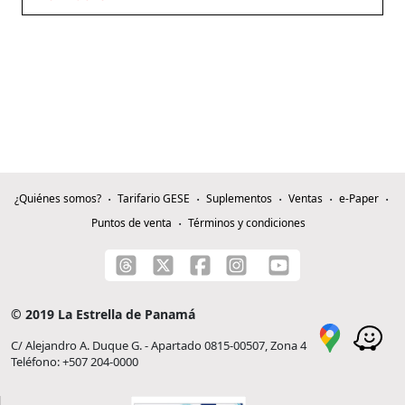
¿Quiénes somos?
Tarifario GESE
Suplementos
Ventas
e-Paper
Puntos de venta
Términos y condiciones
© 2019 La Estrella de Panamá
C/ Alejandro A. Duque G. - Apartado 0815-00507, Zona 4
Teléfono: +507 204-0000