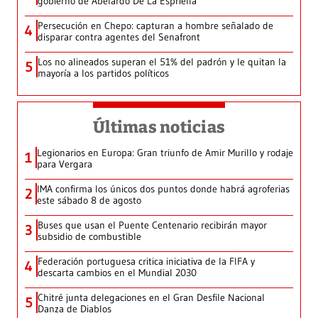
gobierno de Abelardo De La Espriella
Persecución en Chepo: capturan a hombre señalado de
4
disparar contra agentes del Senafront
Los no alineados superan el 51% del padrón y le quitan la
5
mayoría a los partidos políticos
Últimas noticias
Legionarios en Europa: Gran triunfo de Amir Murillo y rodaje
1
para Vergara
IMA confirma los únicos dos puntos donde habrá agroferias
2
este sábado 8 de agosto
Buses que usan el Puente Centenario recibirán mayor
3
subsidio de combustible
Federación portuguesa critica iniciativa de la FIFA y
4
descarta cambios en el Mundial 2030
Chitré junta delegaciones en el Gran Desfile Nacional
5
Danza de Diablos