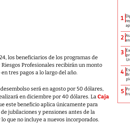
Di
1
re
ap
As
2
en
Ex
3
pr
4, los beneficiarios de los programas de
Un
y Riesgos Profesionales recibirán un monto
Es
4
 en tres pagos a lo largo del año.
Br
pl
 desembolso será en agosto por 50 dólares,
Pr
5
tr
Caja
ealizará en diciembre por 40 dólares. La
ue este beneficio aplica únicamente para
 de jubilaciones y pensiones antes de la
r lo que no incluye a nuevos incorporados.