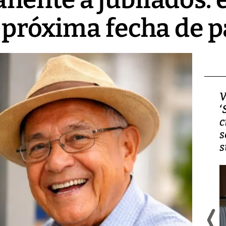
 próxima fecha de 
Video, Japón: Terremoto
V
deja heridos y graves
‘
daños en Kumamoto
c
s
s