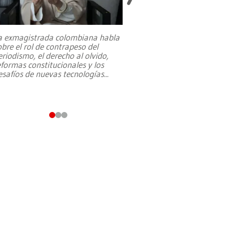
a exmagistrada colombiana habla
Entre recuerdos y es
obre el rol de contrapeso del
referencias hacia sus
eriodismo, el derecho al olvido,
presidente de Brasil,
eformas constitucionales y los
da Silva, oficializó 
esafíos de nuevas tecnologías
...
candidatura
...