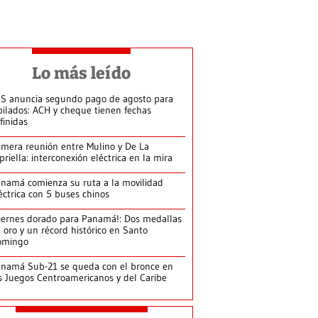
Lo más leído
S anuncia segundo pago de agosto para
bilados: ACH y cheque tienen fechas
finidas
imera reunión entre Mulino y De La
priella: interconexión eléctrica en la mira
namá comienza su ruta a la movilidad
éctrica con 5 buses chinos
iernes dorado para Panamá!: Dos medallas
 oro y un récord histórico en Santo
omingo
namá Sub-21 se queda con el bronce en
s Juegos Centroamericanos y del Caribe