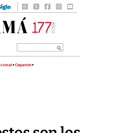
cional
Cepanim
stos son los