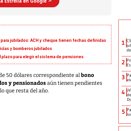
a Estrella en Google ↗️
CS
ara jubilados: ACH y cheque tienen fechas definidas
1
ju
icías y bomberos jubilados
de
l plazo para elegir el sistema de pensiones
Pr
2
Es
bono
 de 50 dólares correspondiente al
Pa
3
el
dos y pensionados
aún tienen pendientes
¡V
o que resta del año.
4
de
D
Pa
5
lo