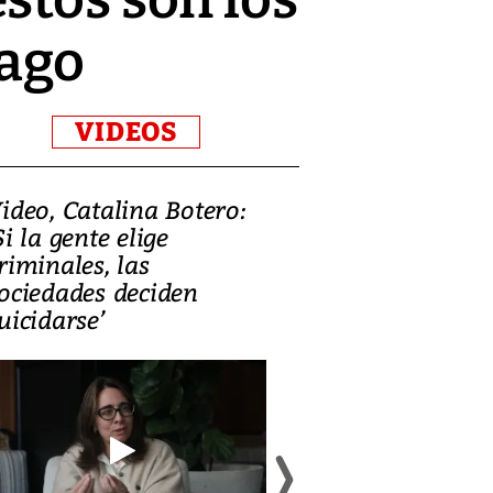
pago
VIDEOS
ideo, Catalina Botero:
Video: Lula la
Si la gente elige
candidatura 
riminales, las
promesas de i
ociedades deciden
en defensa, ed
uicidarse’
tierras raras