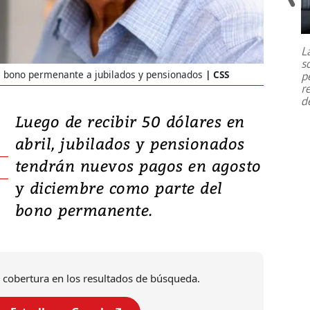
Un fuerte terremoto de magnitud
7,1 se registró este martes 28 de
julio en la prefectura de Kumamoto,
L
al sur de Japón, provocando una
s
emergencia de gran
...
e bono permenante a jubilados y pensionados
CSS
p
r
d
Luego de recibir 50 dólares en
abril, jubilados y pensionados
tendrán nuevos pagos en agosto
y diciembre como parte del
bono permanente.
 cobertura en los resultados de búsqueda.