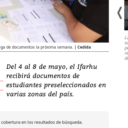
Un fuerte terremoto de magnitud
7,1 se registró este martes 28 de
julio en la prefectura de Kumamoto,
L
al sur de Japón, provocando una
s
emergencia de gran
...
trega de documentos la próxima semana.
Cedida
p
r
d
Del 4 al 8 de mayo, el Ifarhu
recibirá documentos de
estudiantes preseleccionados en
varias zonas del país.
 cobertura en los resultados de búsqueda.