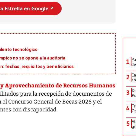
a Estrella en Google ↗️
alento tecnológico
ímpico no se opone a la auditoría
Pa
1
de
n: fechas, requisitos y beneficiarios
Ca
2
ab
ón y Aprovechamiento de Recursos Humanos
De
3
ilitados para la recepción de documentos de
Po
 el Concurso General de Becas 2026 y el
Tr
4
ntes con discapacidad.
Op
Ab
5
gr