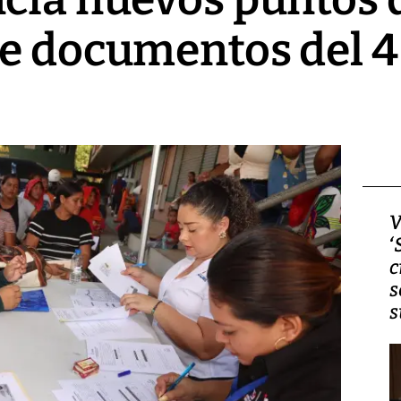
e documentos del 4 
Video, Japón: Terremoto
V
deja heridos y graves
‘
daños en Kumamoto
c
s
s