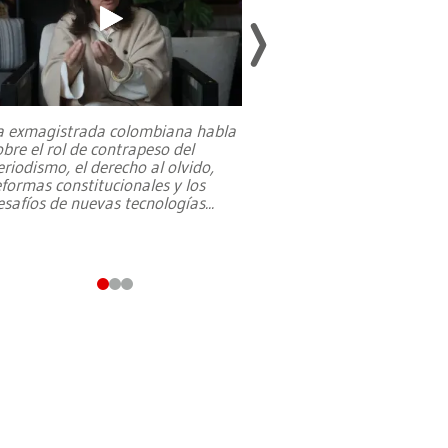
a exmagistrada colombiana habla
Entre recuerdos y es
obre el rol de contrapeso del
referencias hacia sus
eriodismo, el derecho al olvido,
presidente de Brasil,
eformas constitucionales y los
da Silva, oficializó 
esafíos de nuevas tecnologías
...
candidatura
...