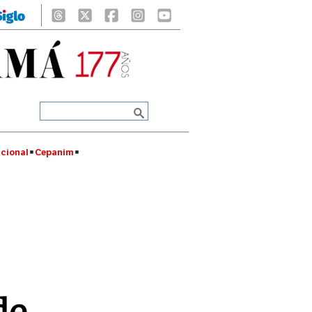
cional
Cepanim
de