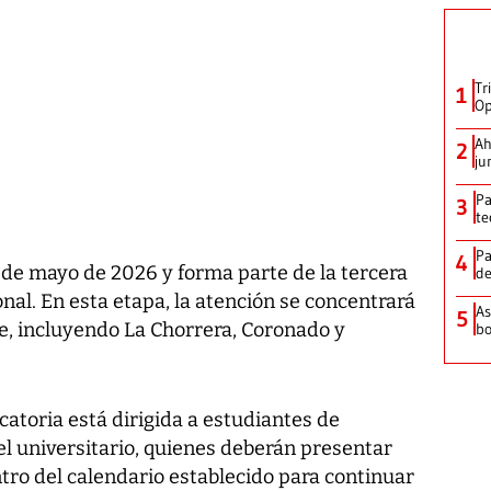
Tr
1
Op
Ah
2
ju
Pa
3
te
Pa
4
 8 de mayo de 2026 y forma parte de la tercera
de
nal. En esta etapa, la atención se concentrará
As
5
, incluyendo La Chorrera, Coronado y
bo
catoria está dirigida a estudiantes de
el universitario, quienes deberán presentar
ro del calendario establecido para continuar