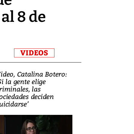
al 8 de
VIDEOS
ideo, Catalina Botero:
Video: Lula la
Si la gente elige
candidatura 
riminales, las
promesas de i
ociedades deciden
en defensa, ed
uicidarse’
tierras raras