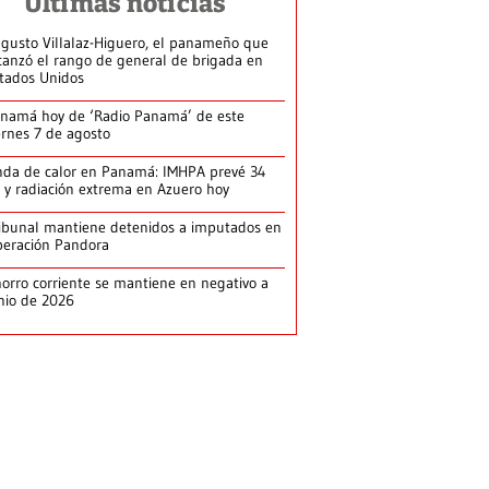
Últimas noticias
gusto Villalaz-Higuero, el panameño que
canzó el rango de general de brigada en
tados Unidos
namá hoy de ‘Radio Panamá’ de este
ernes 7 de agosto
da de calor en Panamá: IMHPA prevé 34
 y radiación extrema en Azuero hoy
ibunal mantiene detenidos a imputados en
eración Pandora
orro corriente se mantiene en negativo a
nio de 2026