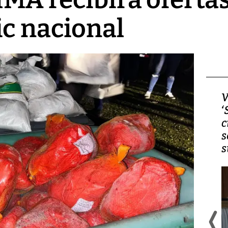
c nacional
Video, Japón: Terremoto
V
deja heridos y graves
‘
daños en Kumamoto
c
s
s