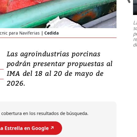
Un fuerte terremoto de magnitud
7,1 se registró este martes 28 de
julio en la prefectura de Kumamoto,
L
al sur de Japón, provocando una
s
emergencia de gran
...
nic para Naviferias
Cedida
p
r
d
Las agroindustrias porcinas
podrán presentar propuestas al
IMA del 18 al 20 de mayo de
2026.
 cobertura en los resultados de búsqueda.
a Estrella en Google ↗️