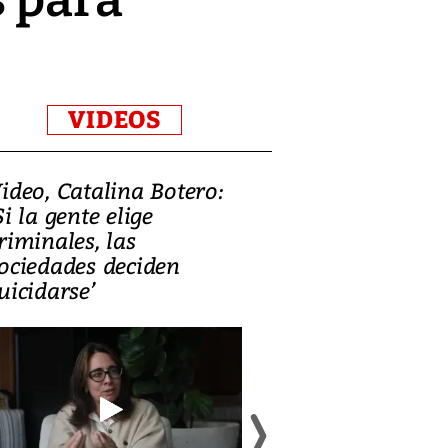
VIDEOS
ideo, Catalina Botero:
Video: Lula la
Si la gente elige
candidatura 
riminales, las
promesas de i
ociedades deciden
en defensa, ed
uicidarse’
tierras raras