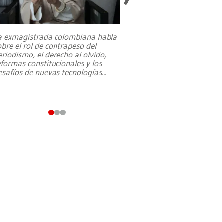
a exmagistrada colombiana habla
Entre recuerdos y es
obre el rol de contrapeso del
referencias hacia sus
eriodismo, el derecho al olvido,
presidente de Brasil,
eformas constitucionales y los
da Silva, oficializó 
esafíos de nuevas tecnologías
...
candidatura
...