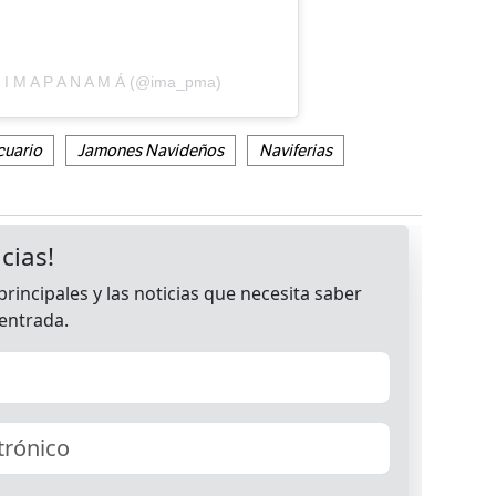
 I M A P A N A M Á (@ima_pma)
cuario
Jamones Navideños
Naviferias