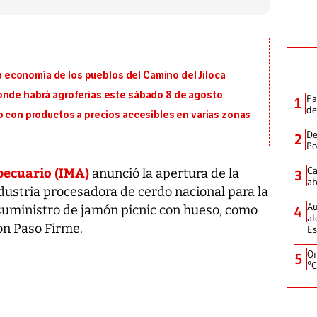
 la economía de los pueblos del Camino del Jiloca
onde habrá agroferias este sábado 8 de agosto
Pa
1
de
o con productos a precios accesibles en varias zonas
De
2
Po
pecuario (IMA)
Ca
anunció la apertura de la
3
ab
ndustria procesadora de cerdo nacional para la
Au
suministro de jamón picnic con hueso, como
4
al
on Paso Firme.
Es
On
5
°C