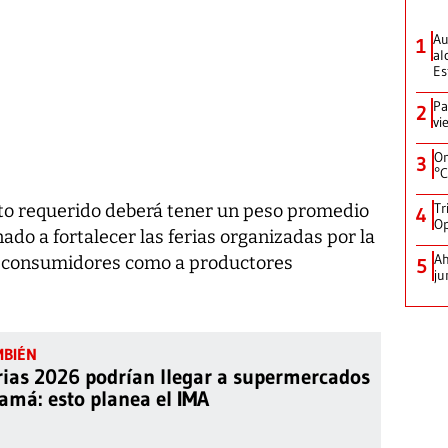
Au
1
al
Es
Pa
2
vi
On
3
°C
Tr
cto requerido deberá tener un peso promedio
4
Op
nado a fortalecer las ferias organizadas por la
Ah
 a consumidores como a productores
5
ju
rias 2026 podrían llegar a supermercados
amá: esto planea el IMA