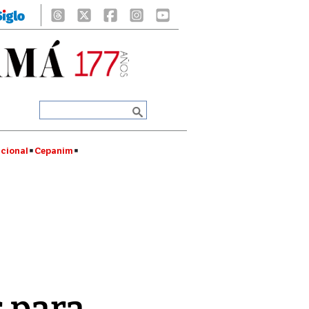
cional
Cepanim
s para