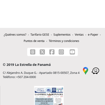
¿Quiénes somos?
Tarifario GESE
Suplementos
Ventas
e-Paper
Puntos de venta
Términos y condiciones
© 2019 La Estrella de Panamá
C/ Alejandro A. Duque G. - Apartado 0815-00507, Zona 4
Teléfono: +507 204-0000