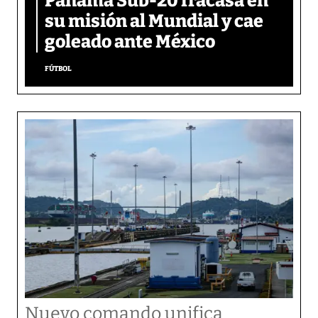
Panamá Sub-20 fracasa en
su misión al Mundial y cae
goleado ante México
FÚTBOL
Nuevo comando unifica