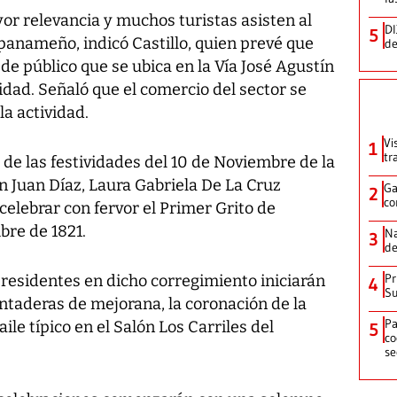
or relevancia y muchos turistas asisten al
DI
5
panameño, indicó Castillo, quien prevé que
de
de público que se ubica en la Vía José Agustín
idad. Señaló que el comercio del sector se
a actividad.
Vi
1
tr
de las festividades del 10 de Noviembre de la
 Juan Díaz, Laura Gabriela De La Cruz
Ga
2
co
 celebrar con fervor el Primer Grito de
bre de 1821.
Na
3
de
Pr
 residentes en dicho corregimiento iniciarán
4
Su
ntaderas de mejorana, la coronación de la
Pa
aile típico en el Salón Los Carriles del
5
co
se