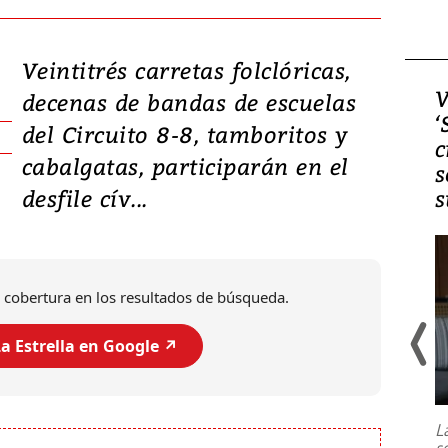
Veintitrés carretas folclóricas,
Video, Japón: Terremoto
V
decenas de bandas de escuelas
deja heridos y graves
‘
del Circuito 8-8, tamboritos y
daños en Kumamoto
c
cabalgatas, participarán en el
s
desfile cív...
s
 cobertura en los resultados de búsqueda.
a Estrella en Google ↗️
Un fuerte terremoto de magnitud
7,1 se registró este martes 28 de
julio en la prefectura de Kumamoto,
L
al sur de Japón, provocando una
s