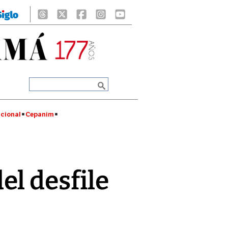
cional
Cepanim
l desfile