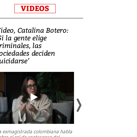
VIDEOS
ideo, Catalina Botero:
Video: Lula la
Si la gente elige
candidatura 
riminales, las
promesas de i
ociedades deciden
en defensa, ed
uicidarse’
tierras raras
a exmagistrada colombiana habla
Entre recuerdos y es
obre el rol de contrapeso del
referencias hacia sus