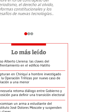
eriodismo, el derecho al olvido,
presidente de Brasil,
eformas constitucionales y los
da Silva, oficializó 
esafíos de nuevas tecnologías
...
candidatura
...
Lo más leído
so Alberto Llerena: las claves del
frentamiento en el edificio Hatillo
pturan en Chiriquí a hombre investigado
 la Operación Trillizas por nuevo caso de
olación a una menor
nezuela retoma diálogo entre Gobierno y
osición para definir una transición electoral
comisan un arma a estudiante del
stituto José Dolores Moscote y suspenden
s clases