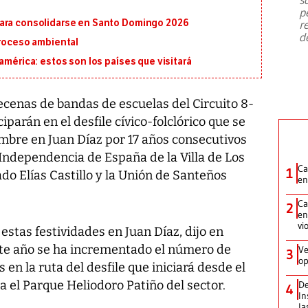
emergencia de gran
...
p
para consolidarse en Santo Domingo 2026
r
d
proceso ambiental
américa: estos son los países que visitará
decenas de bandas de escuelas del Circuito 8-
iparán en el desfile cívico-folclórico que se
embre en Juan Díaz por 17 años consecutivos
 Independencia de España de la Villa de Los
Ca
1
ado Elías Castillo y la Unión de Santeños
en
Ca
2
en
vi
estas festividades en Juan Díaz, dijo en
ste año se ha incrementado el número de
Ve
3
op
 en la ruta del desfile que iniciará desde el
el Parque Heliodoro Patiño del sector.
De
4
In
la