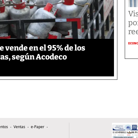
Vi
po
re
ECON
se vende en el 95% de los
as, según Acodeco
ntos
Ventas
e-Paper