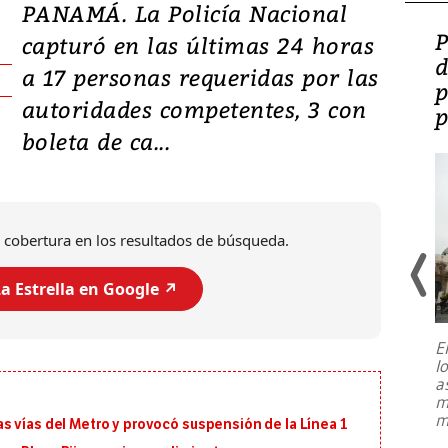
PANAMÁ. La Policía Nacional
Video: Lula lanza su
P
capturó en las últimas 24 horas
candidatura con
d
a 17 personas requeridas por las
promesas de inversión
p
autoridades competentes, 3 con
en defensa, educación y
p
boleta de ca...
tierras raras
 cobertura en los resultados de búsqueda.
a Estrella en Google ↗️
E
l
Entre recuerdos y escuetas
a
referencias hacia sus adversarios, el
m
presidente de Brasil, Luiz Inácio Lula
m
s vías del Metro y provocó suspensión de la Línea 1
da Silva, oficializó este domingo su
candidatura
...