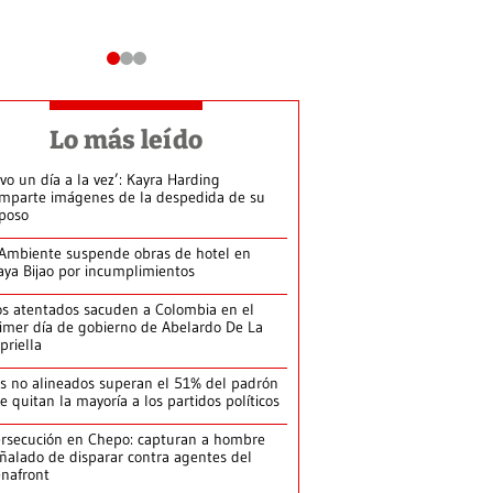
Lo más leído
ivo un día a la vez’: Kayra Harding
mparte imágenes de la despedida de su
poso
Ambiente suspende obras de hotel en
aya Bijao por incumplimientos
s atentados sacuden a Colombia en el
imer día de gobierno de Abelardo De La
priella
s no alineados superan el 51% del padrón
le quitan la mayoría a los partidos políticos
rsecución en Chepo: capturan a hombre
ñalado de disparar contra agentes del
nafront