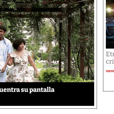
Et
cr
CULT
uentra su pantalla​