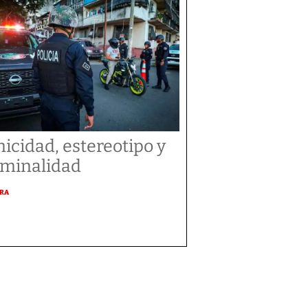
nicidad, estereotipo y
iminalidad
URA