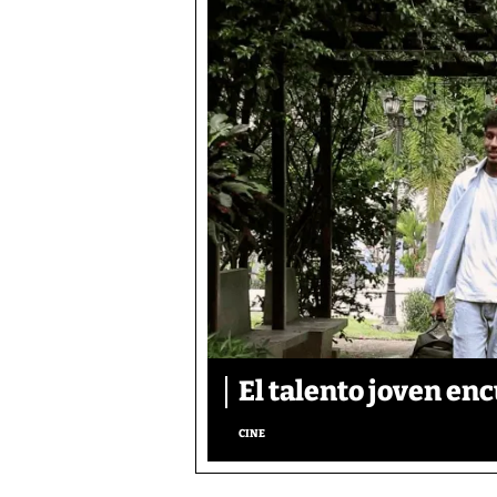
El talento joven enc
CINE