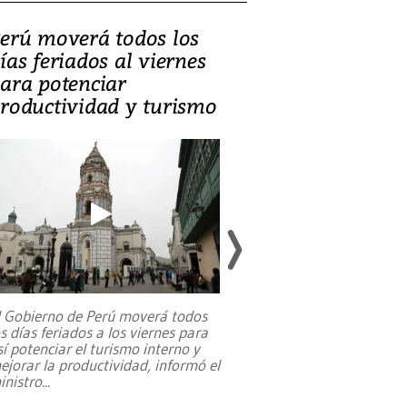
erú moverá todos los
Video, Catalin
ías feriados al viernes
‘Si la gente el
ara potenciar
criminales, la
roductividad y turismo
sociedades de
suicidarse’
l Gobierno de Perú moverá todos
os días feriados a los viernes para
La exmagistrada co
sí potenciar el turismo interno y
sobre el rol de contr
ejorar la productividad, informó el
periodismo, el derech
inistro
...
reformas constitucio
desafíos de nuevas t