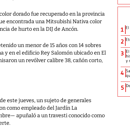
color dorado fue recuperado en la provincia
fue encontrada una Mitsubishi Nativa color
El
cia de hurto en la DIJ de Ancón.
1
Et
2
retenido un menor de 15 años con 14 sobres
El
a y en el edificio Rey Salomón ubicado en El
3
hi
isaron un revólver calibre 38, cañón corto,
y 
Sa
4
qu
De
5
de este jueves, un sujeto de generales
ron como empleado del Jardín La
mbre— apuñaló a un travesti conocido como
erte.