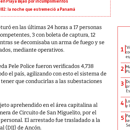
en Playa Bijao por incumplimientos
882: la noche que estremeció a Panamá
turó en las últimas 24 horas a 17 personas
ompetentes, 3 con boleta de captura, 12
entras se decomisaba un arma de fuego y se
‘V
1
ados, mediante operativos.
co
es
da Pele Police fueron verificados 4,738
Mi
2
Pl
do el país, agilizando con esto el sistema de
 tener que conducirlas a las subestaciones
Do
3
pr
Es
Lo
4
ujeto aprehendido en el área capitalina al
y 
mera de Circuito de San Miguelito, por el
Pe
5
d personal. El arrestado fue trasladado a la
se
Se
al (DIJ) de Ancón.