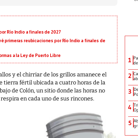
or Río Indio a finales de 2027
é primeras reubicaciones por Río Indio a finales de
ormas a la Ley de Puerto Libre
Pa
1
de
Ca
llos y el chirriar de los grillos amanece el
2
ab
tierra fértil ubicada a cuatro horas de la
De
ajo de Colón, un sitio donde las horas no
3
Po
 respira en cada uno de sus rincones.
Tr
4
Op
Ab
5
gr