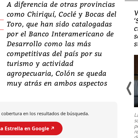
A diferencia de otras provincias
Video, Japón: Terremoto
V
como Chiriquí, Coclé y Bocas del
deja heridos y graves
‘
Toro, que han sido catalogadas
daños en Kumamoto
c
por el Banco Interamericano de
s
Desarrollo como las más
s
competitivas del país por su
turismo y actividad
agropecuaria, Colón se queda
muy atrás en ambos aspectos
Un fuerte terremoto de magnitud
7,1 se registró este martes 28 de
julio en la prefectura de Kumamoto,
 cobertura en los resultados de búsqueda.
L
al sur de Japón, provocando una
s
emergencia de gran
...
p
a Estrella en Google ↗️
r
d