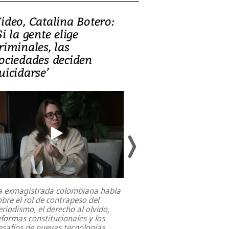
ideo, Catalina Botero:
Video: Lula la
Si la gente elige
candidatura 
riminales, las
promesas de i
ociedades deciden
en defensa, ed
uicidarse’
tierras raras
a exmagistrada colombiana habla
Entre recuerdos y es
obre el rol de contrapeso del
referencias hacia sus
eriodismo, el derecho al olvido,
presidente de Brasil,
eformas constitucionales y los
da Silva, oficializó 
esafíos de nuevas tecnologías
...
candidatura
...