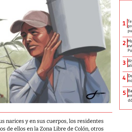
Te
1
pr
p
Ma
2
ev
Po
Al
3
al
De
4
no
Ba
5
em
dó
us narices y en sus cuerpos, los residentes
s de ellos en la Zona Libre de Colón, otros