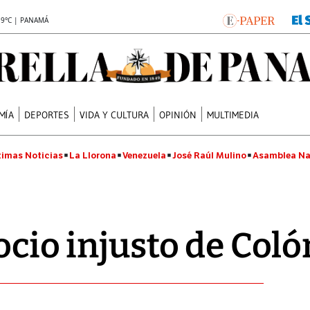
.9°C | PANAMÁ
MÍA
DEPORTES
VIDA Y CULTURA
OPINIÓN
MULTIMEDIA
timas Noticias
La Llorona
Venezuela
José Raúl Mulino
Asamblea Na
ocio injusto de Coló