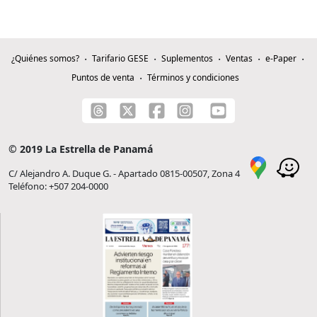
¿Quiénes somos?
Tarifario GESE
Suplementos
Ventas
e-Paper
Puntos de venta
Términos y condiciones
© 2019 La Estrella de Panamá
C/ Alejandro A. Duque G. - Apartado 0815-00507, Zona 4
Teléfono: +507 204-0000